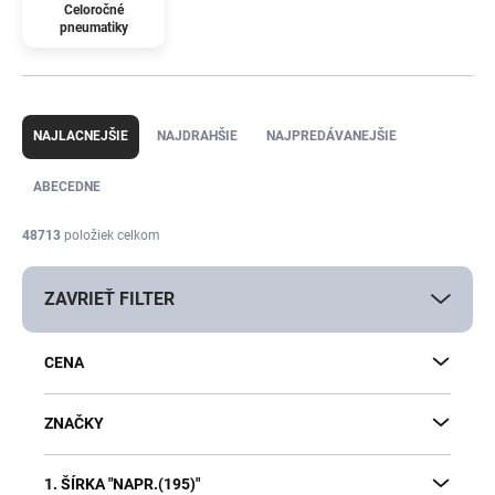
Celoročné
pneumatiky
R
a
NAJLACNEJŠIE
NAJDRAHŠIE
NAJPREDÁVANEJŠIE
d
e
ABECEDNE
n
i
48713
položiek celkom
e
p
ZAVRIEŤ FILTER
r
o
d
CENA
u
k
t
ZNAČKY
o
v
1. ŠÍRKA "NAPR.(195)"