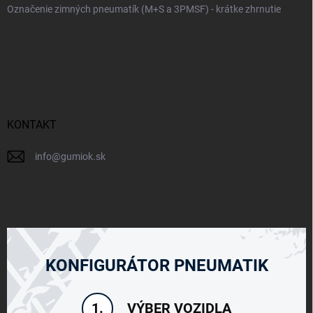
Označenie zimných pneumatík (M+S a 3PMSF) - krátke zhrnutie
KONTAKT
info
@
gumiok.sk
KONFIGURÁTOR PNEUMATIK
VÝBER VOZIDLA
1.