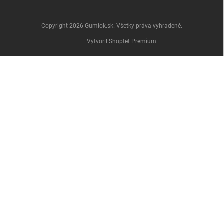
Copyright 2026
Gumiok.sk
. Všetky práva vyhradené.
Vytvoril Shoptet Premium