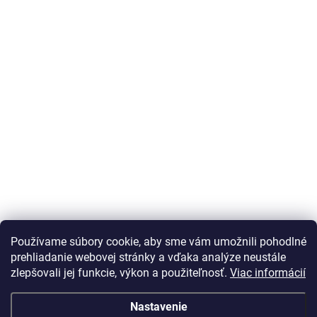
Používame súbory cookie, aby sme vám umožnili pohodlné
prehliadanie webovej stránky a vďaka analýze neustále
zlepšovali jej funkcie, výkon a použiteľnosť.
Viac informácií
Nastavenie
Vážený zákazník Info o DOT pneu nepodávame, vek