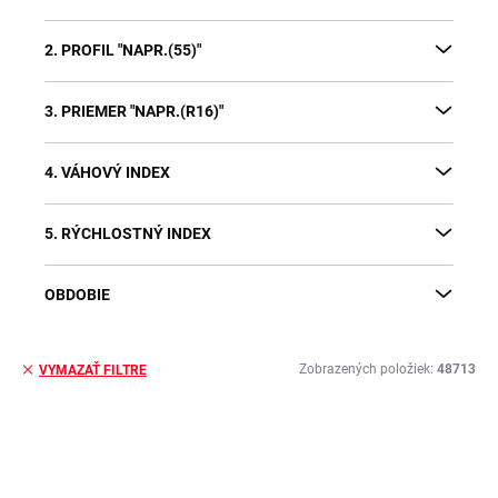
2. PROFIL "NAPR.(55)"
3. PRIEMER "NAPR.(R16)"
4. VÁHOVÝ INDEX
5. RÝCHLOSTNÝ INDEX
OBDOBIE
Zobrazených položiek:
48713
VYMAZAŤ FILTRE
V
ý
p
i