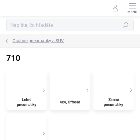
Prejsť
na
obsah
Hľadať
Osobné pneumatiky a SUV
710
Letné
Zimné
4x4, Offroad
pneumatiky
pneumatiky