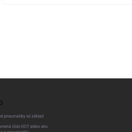
G
né pneumatiky sú základ
mená číslo DOT alebo ako