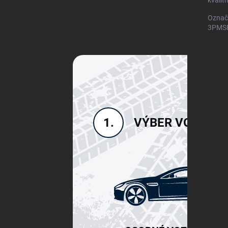
kvalit
Označ
3PMSF)
VÝBER VOZIDLA
1.