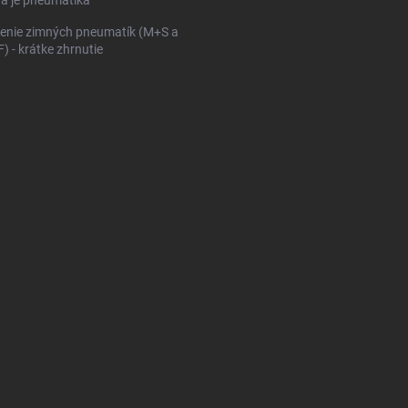
ná je pneumatika
enie zimných pneumatík (M+S a
 - krátke zhrnutie
KONFIGURÁTOR PNEUMAT