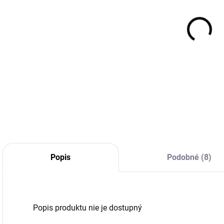
(>5 KS)
(>5 KS)
240/40R18
90/90D21
1
79V, Avon,
54M, Mitas,
M
COBRA
TERRA FORCE
CHROME
MX-SM
274,66 €
103,40 €
Do košíka
Do košíka
Popis
Podobné (8)
Popis produktu nie je dostupný