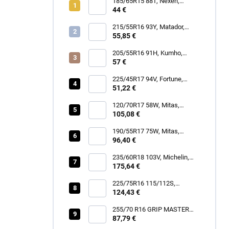
185/65R15 88T, Nexen,
WINGUARD SNOW G3 WH21
44 €
215/55R16 93Y, Matador,
MP47 HECTORRA 3
55,85 €
205/55R16 91H, Kumho,
WINTERCRAFT WP52+
57 €
225/45R17 94V, Fortune,
SNOWFUN FSR901
51,22 €
120/70R17 58W, Mitas,
SPORTFORCE+
105,08 €
190/55R17 75W, Mitas,
SPORTFORCE+
96,40 €
235/60R18 103V, Michelin,
LATITUDE TOUR HP
175,64 €
225/75R16 115/112S,
Hankook, RF12 DYNAPRO
124,43 €
AT2 XTREME
255/70 R16 GRIP MASTER
87,79 €
C/S [111] H