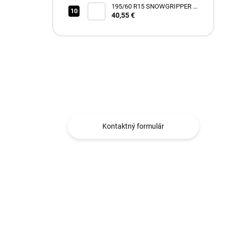
195/60 R15 SNOWGRIPPER I
[88] H
40,55 €
Máte otázku?
Obraťte sa na nás.
Kontaktný formulár