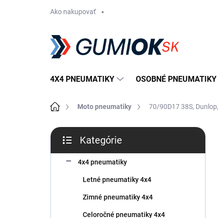
Prejsť
Ako nakupovať
na
obsah
4X4 PNEUMATIKY
OSOBNÉ PNEUMATIKY
Domov
Moto pneumatiky
70/90D17 38S, Dunlo
B
Kategórie
o
Preskočiť
č
kategórie
n
4x4 pneumatiky
ý
Letné pneumatiky 4x4
p
a
Zimné pneumatiky 4x4
n
Celoročné pneumatiky 4x4
e