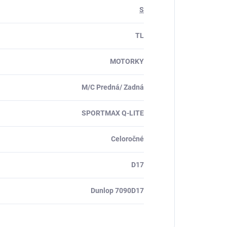
S
TL
MOTORKY
M/C Predná/ Zadná
SPORTMAX Q-LITE
Celoročné
D17
Dunlop 7090D17