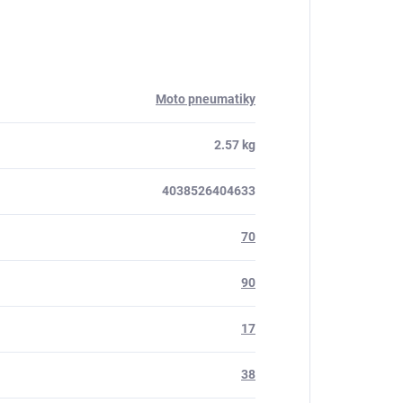
Moto pneumatiky
2.57 kg
4038526404633
70
90
17
38