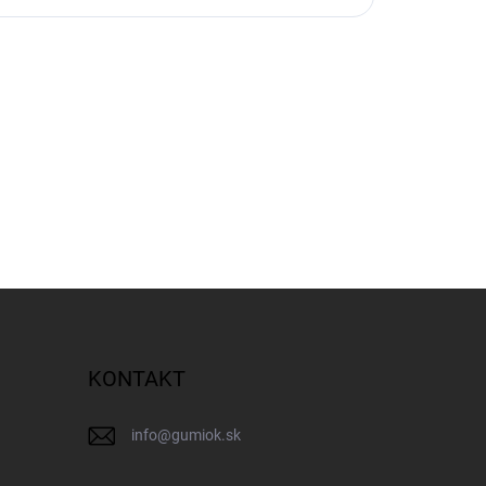
KONTAKT
info
@
gumiok.sk