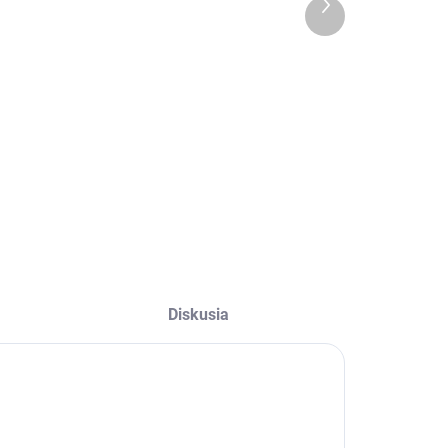
Ďalší
(>5 KS)
(>5 KS)
produkt
80/60R17 ,
H-06 3.00/-/19
etzeler,
47 €
RACETEC RR
SLICK
255,19 €
Do košíka
Do košíka
Diskusia