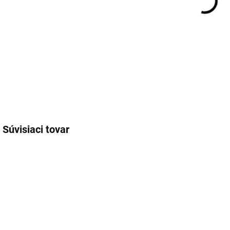
Súvisiaci tovar
PB-4120211
PB-2000026758101
EXT SKLAD DO
EXT SKLAD DO
7PRAC DNÍ
7PRAC DNÍ