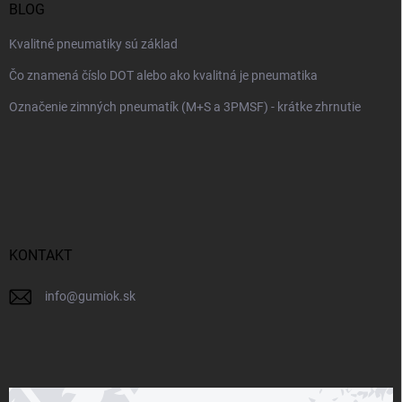
BLOG
Kvalitné pneumatiky sú základ
Čo znamená číslo DOT alebo ako kvalitná je pneumatika
Označenie zimných pneumatík (M+S a 3PMSF) - krátke zhrnutie
KONTAKT
info
@
gumiok.sk