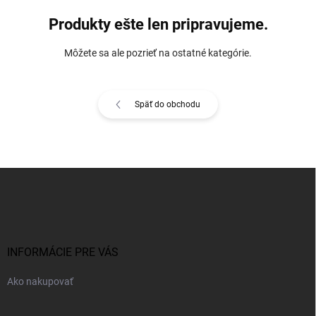
Produkty ešte len pripravujeme.
Môžete sa ale pozrieť na ostatné kategórie.
Späť do obchodu
Z
á
p
ä
t
i
INFORMÁCIE PRE VÁS
e
Ako nakupovať