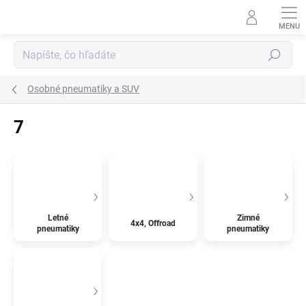
Prejsť
na
obsah
Hľadať
Osobné pneumatiky a SUV
7
Letné
Zimné
4x4, Offroad
pneumatiky
pneumatiky