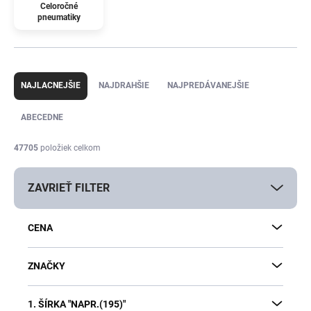
Celoročné
pneumatiky
R
a
NAJLACNEJŠIE
NAJDRAHŠIE
NAJPREDÁVANEJŠIE
d
e
ABECEDNE
n
i
47705
položiek celkom
e
p
ZAVRIEŤ FILTER
r
o
d
CENA
u
k
t
ZNAČKY
o
v
1. ŠÍRKA "NAPR.(195)"