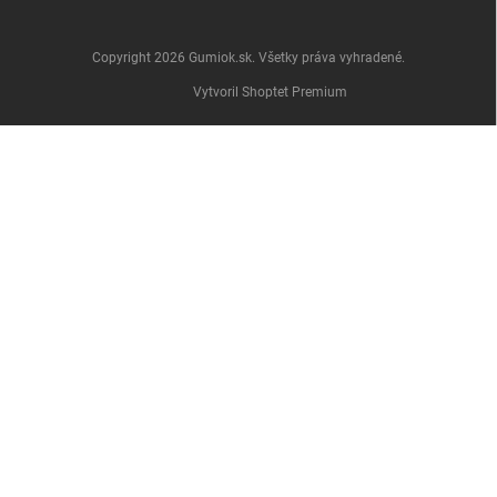
Copyright 2026
Gumiok.sk
. Všetky práva vyhradené.
Vytvoril Shoptet Premium