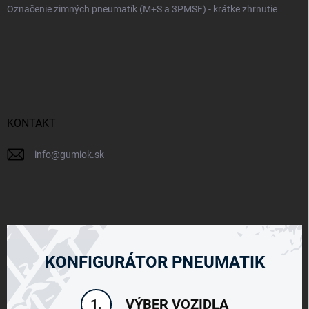
Označenie zimných pneumatík (M+S a 3PMSF) - krátke zhrnutie
KONTAKT
info
@
gumiok.sk
KONFIGURÁTOR PNEUMATIK
VÝBER VOZIDLA
1.