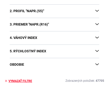
2. PROFIL "NAPR.(55)"
3. PRIEMER "NAPR.(R16)"
4. VÁHOVÝ INDEX
5. RÝCHLOSTNÝ INDEX
OBDOBIE
Zobrazených položiek:
47705
VYMAZAŤ FILTRE
V
ý
p
i