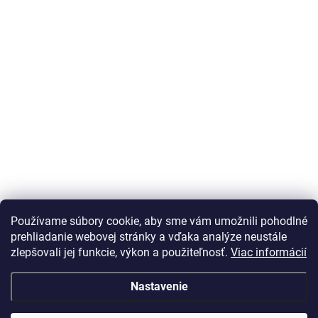
Používame súbory cookie, aby sme vám umožnili pohodlné
prehliadanie webovej stránky a vďaka analýze neustále
zlepšovali jej funkcie, výkon a použiteľnosť.
Viac informácií
Nastavenie
Vážený zákazník Info o DOT pneu nepodávame, vek
predávanej pneumatiky je maximálne 24 mesiacov, ak je
DOT starší zobrazí sa v detaile pneumatiky. Na Vaše