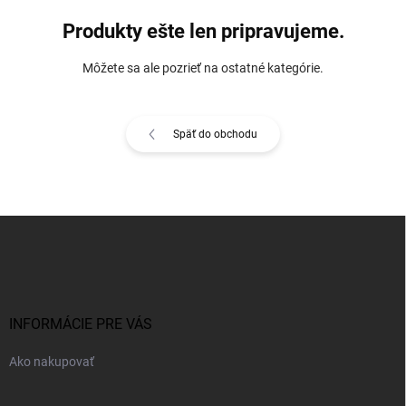
Produkty ešte len pripravujeme.
Môžete sa ale pozrieť na ostatné kategórie.
Späť do obchodu
Z
á
p
ä
t
i
INFORMÁCIE PRE VÁS
e
Ako nakupovať