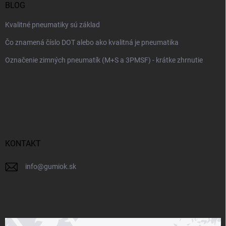
BLOG
Kvalitné pneumatiky sú základ
Čo znamená číslo DOT alebo ako kvalitná je pneumatika
Označenie zimných pneumatík (M+S a 3PMSF) - krátke zhrnutie
KONTAKT
info
@
gumiok.sk