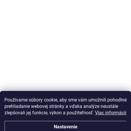
Používame súbory cookie, aby sme vám umožnili pohodlné
prehliadanie webovej stránky a vďaka analýze neustále
zlepšovali jej funkcie, výkon a použiteľnosť.
Viac informácií
Nastavenie
Vážený zákazník Info o DOT pneu nepodávame, vek