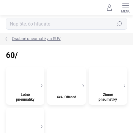
Prejsť
na
obsah
Hľadať
Osobné pneumatiky a SUV
60/
Letné
Zimné
4x4, Offroad
pneumatiky
pneumatiky