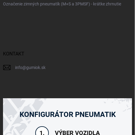
Označenie zimných pneumatík (M+S a 3PMSF) - krátke zhrnutie
KONTAKT
info
@
gumiok.sk
KONFIGURÁTOR PNEUMATIK
VÝBER VOZIDLA
1.