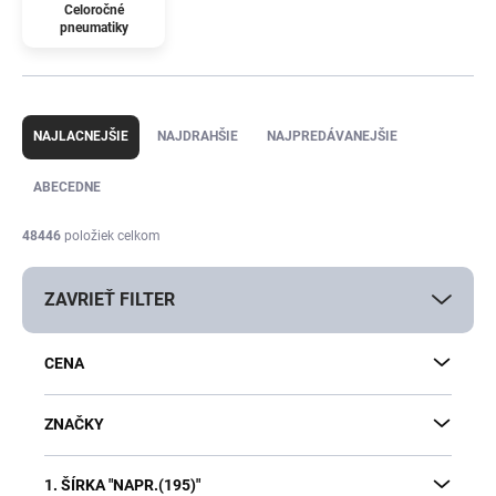
Celoročné
pneumatiky
R
a
NAJLACNEJŠIE
NAJDRAHŠIE
NAJPREDÁVANEJŠIE
d
e
ABECEDNE
n
i
48446
položiek celkom
e
p
ZAVRIEŤ FILTER
r
o
d
CENA
u
k
t
ZNAČKY
o
v
1. ŠÍRKA "NAPR.(195)"