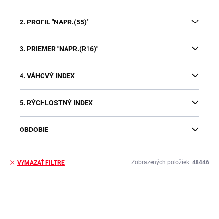
2. PROFIL "NAPR.(55)"
3. PRIEMER "NAPR.(R16)"
4. VÁHOVÝ INDEX
5. RÝCHLOSTNÝ INDEX
OBDOBIE
Zobrazených položiek:
48446
VYMAZAŤ FILTRE
V
ý
p
i