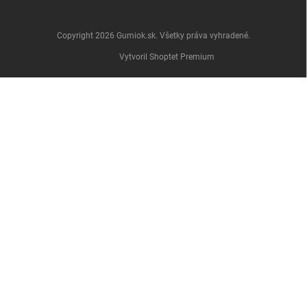
Copyright 2026
Gumiok.sk
. Všetky práva vyhradené.
Vytvoril Shoptet Premium