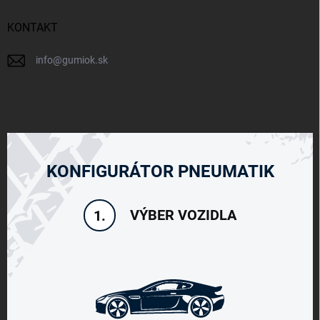
KONTAKT
info
@
gumiok.sk
KONFIGURÁTOR PNEUMATIK
VÝBER VOZIDLA
1.