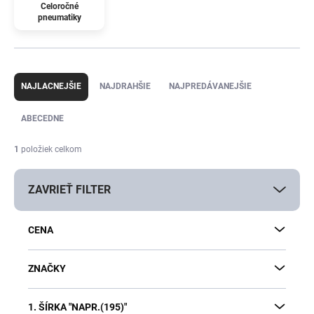
Celoročné
pneumatiky
R
a
NAJLACNEJŠIE
NAJDRAHŠIE
NAJPREDÁVANEJŠIE
d
e
ABECEDNE
n
i
1
položiek celkom
e
p
ZAVRIEŤ FILTER
r
o
d
CENA
u
k
t
ZNAČKY
o
v
1. ŠÍRKA "NAPR.(195)"