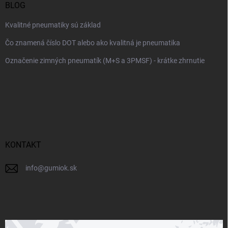
BLOG
Kvalitné pneumatiky sú základ
Čo znamená číslo DOT alebo ako kvalitná je pneumatika
Označenie zimných pneumatík (M+S a 3PMSF) - krátke zhrnutie
KONTAKT
info
@
gumiok.sk