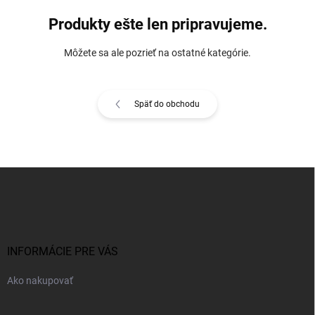
Produkty ešte len pripravujeme.
Môžete sa ale pozrieť na ostatné kategórie.
Späť do obchodu
Z
á
p
ä
t
i
INFORMÁCIE PRE VÁS
e
Ako nakupovať