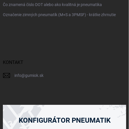
Čo znamená číslo DOT alebo ako kvalitná je pneumatika
Označenie zimných pneumatík (M+S a 3PMSF) - krátke zhrnutie
KONTAKT
info
@
gumiok.sk
KONFIGURÁTOR PNEUMATIK