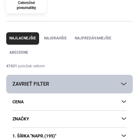
Celoročné
pneumatiky
R
a
NAJLACNEJŠIE
NAJDRAHŠIE
NAJPREDÁVANEJŠIE
d
e
ABECEDNE
n
i
47431
položiek celkom
e
p
ZAVRIEŤ FILTER
r
o
d
CENA
u
k
t
ZNAČKY
o
v
1. ŠÍRKA "NAPR.(195)"