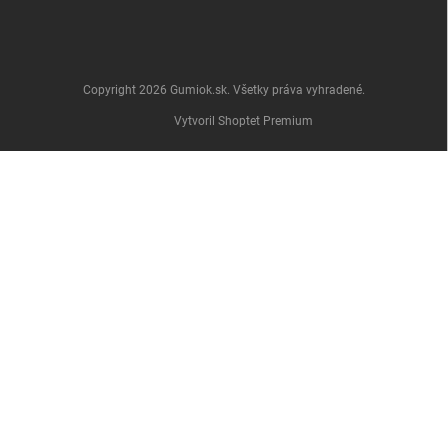
Copyright 2026
Gumiok.sk
. Všetky práva vyhradené.
Vytvoril Shoptet Premium