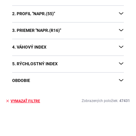
2. PROFIL "NAPR.(55)"
3. PRIEMER "NAPR.(R16)"
4. VÁHOVÝ INDEX
5. RÝCHLOSTNÝ INDEX
OBDOBIE
Zobrazených položiek:
47431
VYMAZAŤ FILTRE
V
ý
p
i