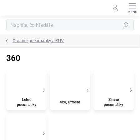
Prejsť
na
obsah
Hľadať
Osobné pneumatiky a SUV
360
Letné
Zimné
4x4, Offroad
pneumatiky
pneumatiky