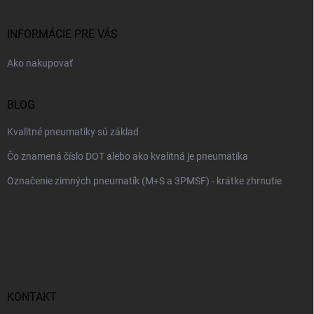
ä
t
i
INFORMÁCIE PRE VÁS
e
Ako nakupovať
BLOG
Kvalitné pneumatiky sú základ
Čo znamená číslo DOT alebo ako kvalitná je pneumatika
Označenie zimných pneumatík (M+S a 3PMSF) - krátke zhrnutie
KONTAKT