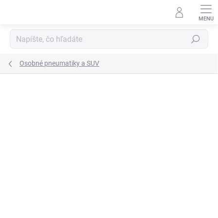
Prejsť
na
obsah
Hľadať
Osobné pneumatiky a SUV
Neohodnotené
Podrobnosti hodnotenia
ZNAČKA:
MAXXIS