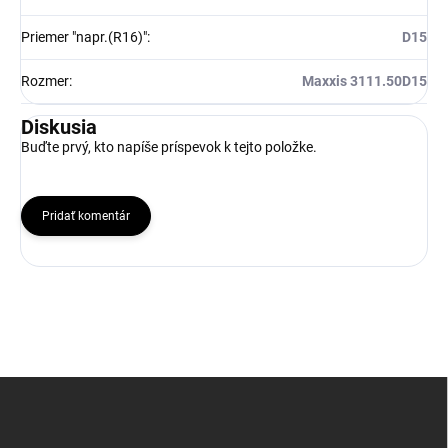
Priemer "napr.(R16)"
:
D15
Rozmer
:
Maxxis 3111.50D15
Diskusia
Buďte prvý, kto napíše príspevok k tejto položke.
Pridať komentár
Z
á
p