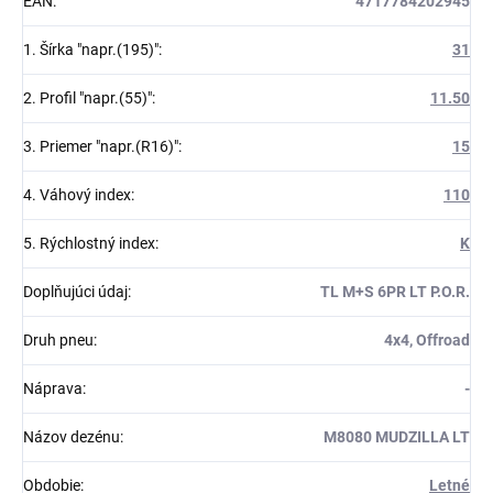
EAN
:
4717784202945
1. Šírka "napr.(195)"
:
31
2. Profil "napr.(55)"
:
11.50
3. Priemer "napr.(R16)"
:
15
4. Váhový index
:
110
5. Rýchlostný index
:
K
Doplňujúci údaj
:
TL M+S 6PR LT P.O.R.
Druh pneu
:
4x4, Offroad
Náprava
:
-
Názov dezénu
:
M8080 MUDZILLA LT
Obdobie
:
Letné