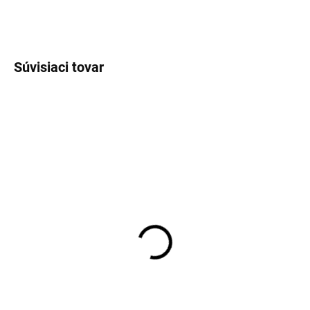
OPÝTAŤ SA
Súvisiaci tovar
EXT SKLAD DO 7PRAC DNÍ
EXT SKLAD DO 7PRAC DNÍ
(>5 KS)
(>5 KS)
225/75R15 102T, Aplus,
235/65R18 110V,
A929 A/T
Hankook, IK01A iON EVO
SUV
83,64 €
229,25 €
Do košíka