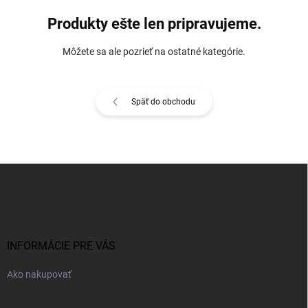
Produkty ešte len pripravujeme.
Môžete sa ale pozrieť na ostatné kategórie.
Späť do obchodu
Z
á
p
ä
t
i
INFORMÁCIE PRE VÁS
e
Ako nakupovať