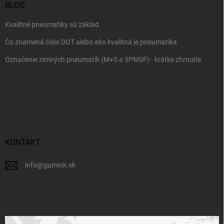
BLOG
Kvalitné pneumatiky sú základ
Čo znamená číslo DOT alebo ako kvalitná je pneumatika
Označenie zimných pneumatík (M+S a 3PMSF) - krátke zhrnutie
KONTAKT
info
@
gumiok.sk