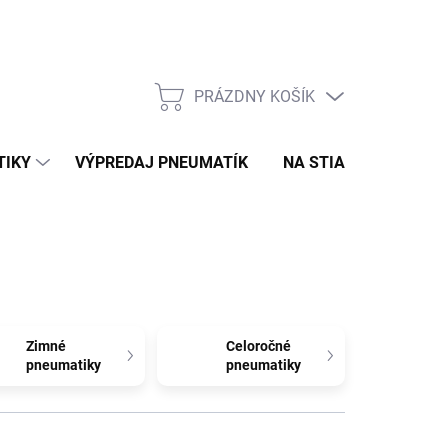
PRÁZDNY KOŠÍK
NÁKUPNÝ
KOŠÍK
TIKY
VÝPREDAJ PNEUMATÍK
NA STIAHNUTIE
N
Zimné
Celoročné
pneumatiky
pneumatiky