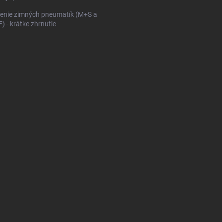
enie zimných pneumatík (M+S a
 - krátke zhrnutie
KONFIGURÁTOR PNEUMAT
V
DODÁVKY