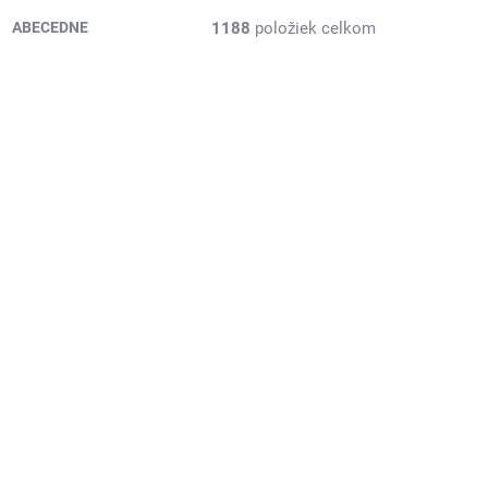
1188
položiek celkom
ABECEDNE
AR151N
MS-128708
RAC DNÍ
SKLADOM
(>5 KS)
(2 KS)
rivo,
NORDEXX 225/30 ZR20
85W XL FR NS9100
56,56 €