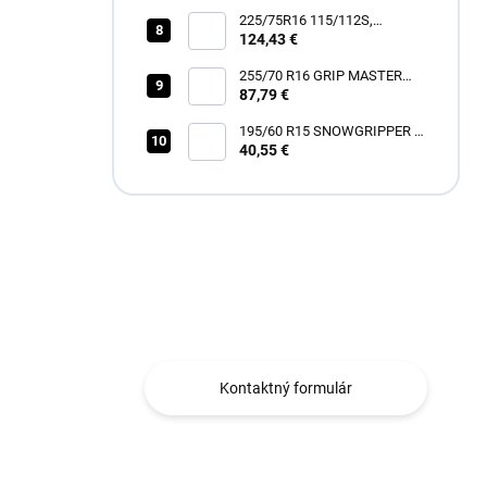
225/75R16 115/112S,
Hankook, RF12 DYNAPRO
124,43 €
AT2 XTREME
255/70 R16 GRIP MASTER
87,79 €
C/S [111] H
195/60 R15 SNOWGRIPPER I
[88] H
40,55 €
Máte otázku?
Obraťte sa na nás.
Kontaktný formulár