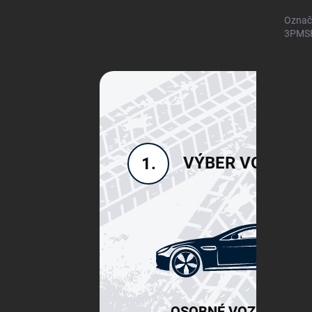
Označ
3PMSF)
VÝBER VOZIDLA
1.
OSOBNÉ VOZIDLÁ SU