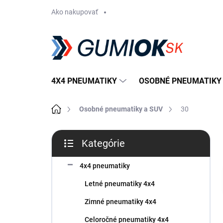
Prejsť
Ako nakupovať
na
obsah
4X4 PNEUMATIKY
OSOBNÉ PNEUMATIKY
Domov
Osobné pneumatiky a SUV
30
B
Kategórie
o
Preskočiť
č
kategórie
n
4x4 pneumatiky
ý
Letné pneumatiky 4x4
p
a
Zimné pneumatiky 4x4
n
Celoročné pneumatiky 4x4
e