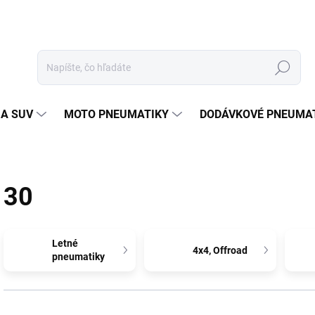
Hľadať
 A SUV
MOTO PNEUMATIKY
DODÁVKOVÉ PNEUMA
30
Letné
4x4, Offroad
pneumatiky
R