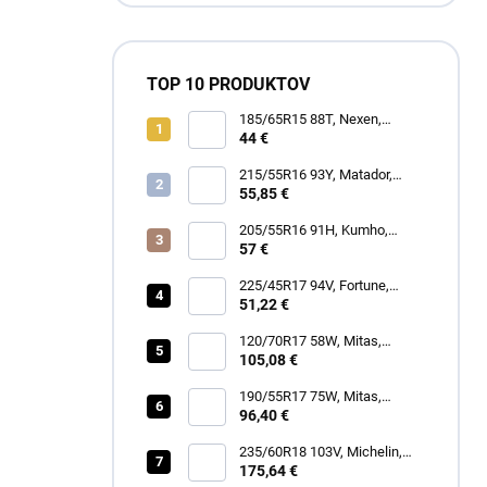
TOP 10 PRODUKTOV
185/65R15 88T, Nexen,
WINGUARD SNOW G3 WH21
44 €
215/55R16 93Y, Matador,
MP47 HECTORRA 3
55,85 €
205/55R16 91H, Kumho,
WINTERCRAFT WP52+
57 €
225/45R17 94V, Fortune,
SNOWFUN FSR901
51,22 €
120/70R17 58W, Mitas,
SPORTFORCE+
105,08 €
190/55R17 75W, Mitas,
SPORTFORCE+
96,40 €
235/60R18 103V, Michelin,
LATITUDE TOUR HP
175,64 €