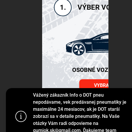
VÝBER VOZIDLA
1.
OSOBNÉ VOZIDLÁ SU
VYBRAŤ
Vážený zákazník Info o DOT pneu
nepodávame, vek predávanej pneumatiky je
maximálne 24 mesiacov, ak je DOT starší
Používame s
zobrazí sa v detaile pneumatiky. Na Vaše
prehliadanie
otázky Vám radi odpovieme na
jej funkcie,
gumiok.sk@gmail.com. Ďakujeme team