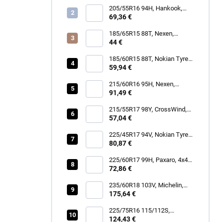
205/55R16 94H, Hankook,
H750 KINERGY 4S 2
69,36 €
185/65R15 88T, Nexen,
WINGUARD SNOW G3 WH21
44 €
185/60R15 88T, Nokian Tyres,
SNOWPROOF 1
59,94 €
215/60R16 95H, Nexen,
N'BLUE 4SEASON
91,49 €
215/55R17 98Y, CrossWind,
SPORT PEAK
57,04 €
225/45R17 94V, Nokian Tyres,
SEASONPROOF 2
80,87 €
225/60R17 99H, Paxaro, 4x4
SUMMER
72,86 €
235/60R18 103V, Michelin,
LATITUDE TOUR HP
175,64 €
225/75R16 115/112S,
Hankook, RF12 DYNAPRO
124,43 €