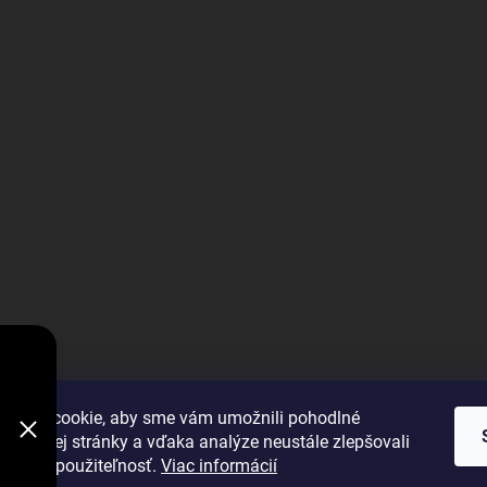
V
DODÁVKY
VYBRAŤ
úbory cookie, aby sme vám umožnili pohodlné
 webovej stránky a vďaka analýze neustále zlepšovali
 výkon a použiteľnosť.
Viac informácií