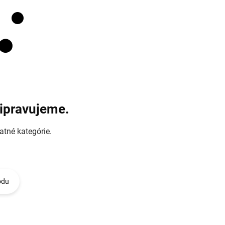
ripravujeme.
atné kategórie.
odu