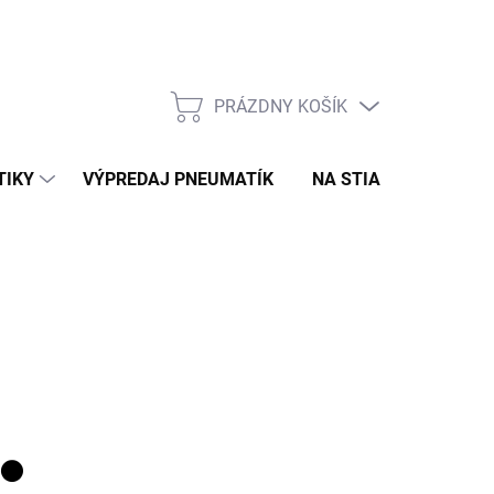
PRÁZDNY KOŠÍK
NÁKUPNÝ
KOŠÍK
TIKY
VÝPREDAJ PNEUMATÍK
NA STIAHNUTIE
N