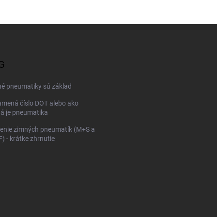
G
né pneumatiky sú základ
mená číslo DOT alebo ako
ná je pneumatika
enie zimných pneumatík (M+S a
 - krátke zhrnutie
KONFIGURÁTOR PNEUMAT