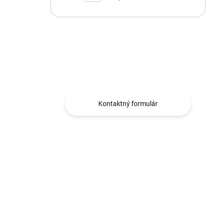
AT2 XTREME
Máte otázku?
Obraťte sa na nás.
Kontaktný formulár