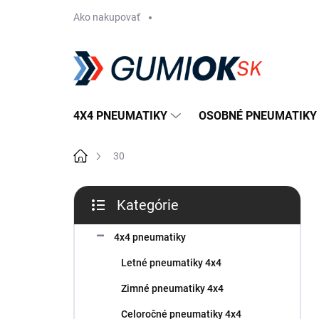
Prejsť
Ako nakupovať
na
obsah
4X4 PNEUMATIKY
OSOBNÉ PNEUMATIKY
Domov
30
B
Kategórie
o
Preskočiť
č
kategórie
n
4x4 pneumatiky
ý
Letné pneumatiky 4x4
p
a
Zimné pneumatiky 4x4
n
Celoročné pneumatiky 4x4
e