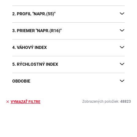
2. PROFIL "NAPR.(55)"
3. PRIEMER "NAPR.(R16)"
4. VÁHOVÝ INDEX
5. RÝCHLOSTNÝ INDEX
OBDOBIE
Zobrazených položiek:
48823
VYMAZAŤ FILTRE
V
ý
p
i