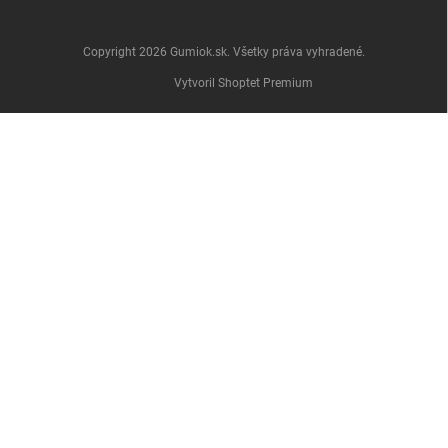
Copyright 2026
Gumiok.sk
. Všetky práva vyhradené.
Vytvoril Shoptet Premium