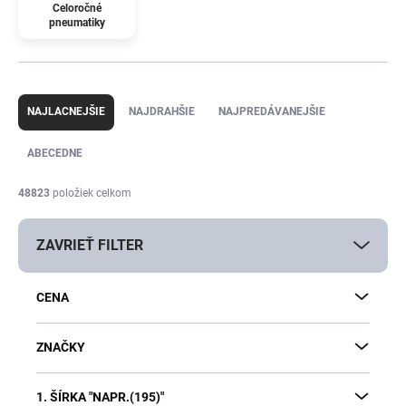
Celoročné
pneumatiky
R
a
NAJLACNEJŠIE
NAJDRAHŠIE
NAJPREDÁVANEJŠIE
d
e
ABECEDNE
n
i
48823
položiek celkom
e
p
ZAVRIEŤ FILTER
r
o
d
CENA
u
k
t
ZNAČKY
o
v
1. ŠÍRKA "NAPR.(195)"