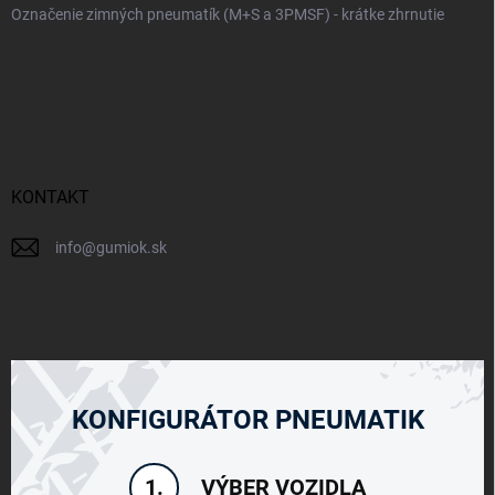
Označenie zimných pneumatík (M+S a 3PMSF) - krátke zhrnutie
KONTAKT
info
@
gumiok.sk
KONFIGURÁTOR PNEUMATIK
VÝBER VOZIDLA
1.