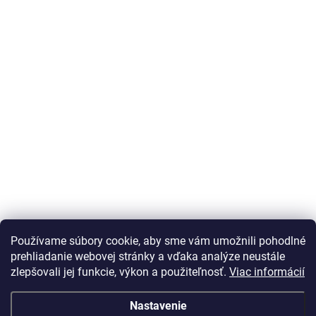
Používame súbory cookie, aby sme vám umožnili pohodlné
prehliadanie webovej stránky a vďaka analýze neustále
zlepšovali jej funkcie, výkon a použiteľnosť.
Viac informácií
Nastavenie
Vážený zákazník Info o DOT pneu nepodávame, vek