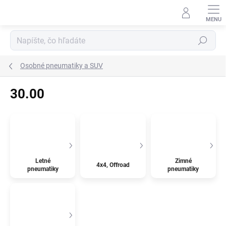
Prejsť
na
obsah
Hľadať
Osobné pneumatiky a SUV
30.00
Letné
Zimné
4x4, Offroad
pneumatiky
pneumatiky