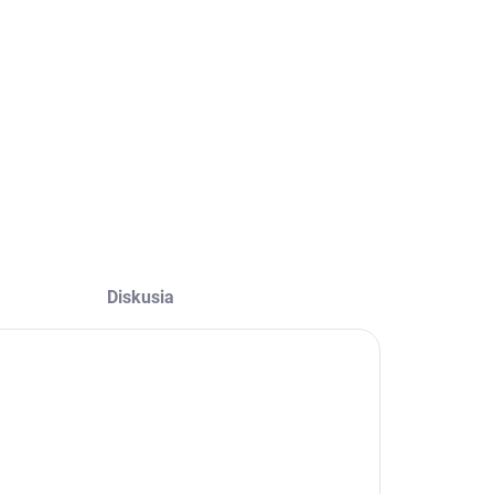
−
+
Pridať do košíka
OPÝTAŤ SA
Diskusia