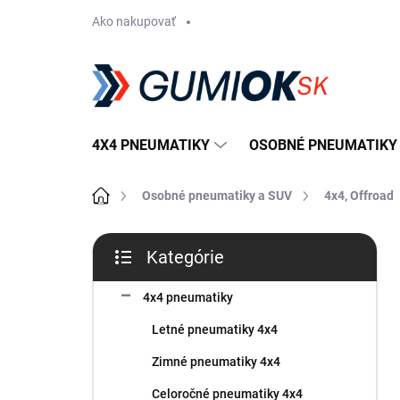
Prejsť
Ako nakupovať
na
obsah
4X4 PNEUMATIKY
OSOBNÉ PNEUMATIKY
Domov
Osobné pneumatiky a SUV
4x4, Offroad
B
Kategórie
o
Preskočiť
č
kategórie
n
4x4 pneumatiky
ý
Letné pneumatiky 4x4
p
a
Zimné pneumatiky 4x4
n
Celoročné pneumatiky 4x4
e