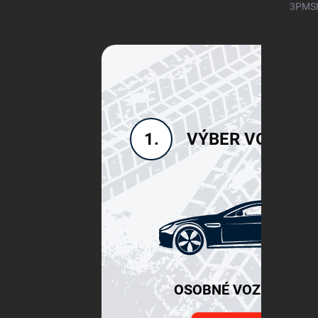
3PMSF)
VÝBER VOZIDLA
1.
OSOBNÉ VOZIDLÁ SU