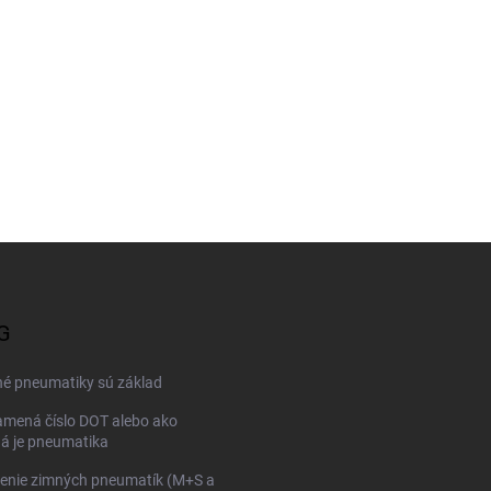
G
né pneumatiky sú základ
mená číslo DOT alebo ako
ná je pneumatika
enie zimných pneumatík (M+S a