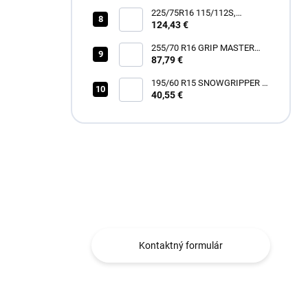
225/75R16 115/112S,
Hankook, RF12 DYNAPRO
124,43 €
AT2 XTREME
255/70 R16 GRIP MASTER
87,79 €
C/S [111] H
195/60 R15 SNOWGRIPPER I
[88] H
40,55 €
Máte otázku?
Obraťte sa na nás.
Kontaktný formulár