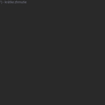
 - krátke zhrnutie
KONFIGURÁTOR PNEUMAT
V
DODÁVKY