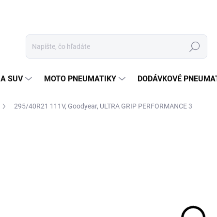
Hľadať
 A SUV
MOTO PNEUMATIKY
DODÁVKOVÉ PNEUMA
295/40R21 111V, Goodyear, ULTRA GRIP PERFORMANCE 3
Neohodnotené
Podrobnosti hodnotenia
ZNAČKA
28
Jedn
EXT
cena
MOŽ
DOR