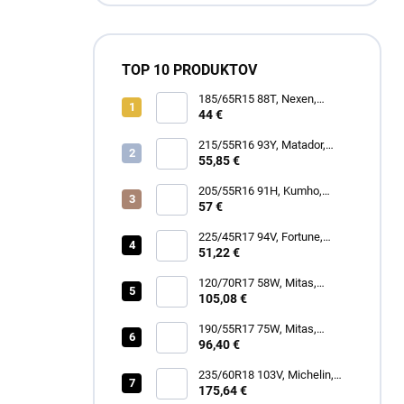
TOP 10 PRODUKTOV
185/65R15 88T, Nexen,
WINGUARD SNOW G3 WH21
44 €
215/55R16 93Y, Matador,
MP47 HECTORRA 3
55,85 €
205/55R16 91H, Kumho,
WINTERCRAFT WP52+
57 €
225/45R17 94V, Fortune,
SNOWFUN FSR901
51,22 €
120/70R17 58W, Mitas,
SPORTFORCE+
105,08 €
190/55R17 75W, Mitas,
SPORTFORCE+
96,40 €
235/60R18 103V, Michelin,
LATITUDE TOUR HP
175,64 €