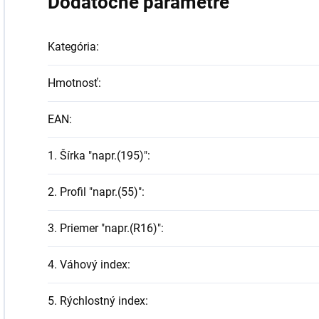
Dodatočné parametre
Kategória
:
Hmotnosť
:
EAN
:
1. Šírka "napr.(195)"
:
2. Profil "napr.(55)"
:
3. Priemer "napr.(R16)"
:
4. Váhový index
:
5. Rýchlostný index
: