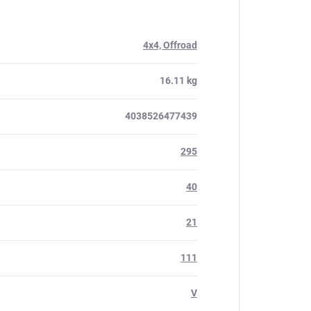
4x4, Offroad
16.11 kg
4038526477439
295
40
21
111
V