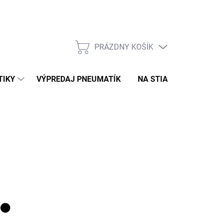
PRÁZDNY KOŠÍK
NÁKUPNÝ
KOŠÍK
TIKY
VÝPREDAJ PNEUMATÍK
NA STIAHNUTIE
N