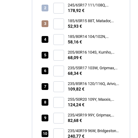
245/65R17 111/108Q,
BFGoodrich, MUD TERRAIN
178,92 €
T/A KM3
185/65R15 88T, Matador,
MP62 ALL WEATHER EVO
52,93 €
185/80R14 104/102N,
Security, TR-603 TRAILER
58,16 €
205/80R16 104S, Kumho,
ROAD VENTURE AT61
68,09 €
235/55R17 103W, Gripmax,
STATURE H/T
68,34 €
235/85R16 120/116Q, Arivo,
TERRAMAX ARV A/T
109,82 €
255/50R20 109Y, Maxxis,
VICTRA SPORT 6 VS6 SUV
124,24 €
235/45R19 99Y, Gripmax,
STATURE H/T
82,68 €
235/40R19 96W, Bridgestone,
DUELER ALL TERRAIN A/T
240,77 €