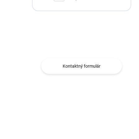
002
Máte otázku?
Obraťte sa na nás.
Kontaktný formulár