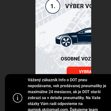
VÝBER VOZIDLA
1.
OSOBNÉ VOZIDLÁ SU
VYBRAŤ
Vážený zákazník Info o DOT pneu
nepodávame, vek predávanej pneumatiky je
maximálne 24 mesiacov, ak je DOT starší
Používame s
zobrazí sa v detaile pneumatiky. Na Vaše
prehliadanie
otázky Vám radi odpovieme na
jej funkcie,
gumiok.sk@gmail.com. Ďakujeme team