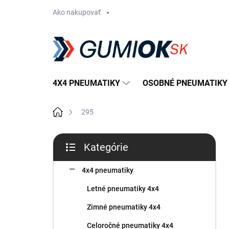
Prejsť
Ako nakupovať
na
obsah
4X4 PNEUMATIKY
OSOBNÉ PNEUMATIKY
Domov
295
B
Kategórie
o
Preskočiť
č
kategórie
n
4x4 pneumatiky
ý
Letné pneumatiky 4x4
p
a
Zimné pneumatiky 4x4
n
Celoročné pneumatiky 4x4
e