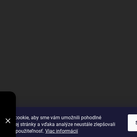
V
DODÁVKY
VYBRAŤ
úbory cookie, aby sme vám umožnili pohodlné
 webovej stránky a vďaka analýze neustále zlepšovali
 výkon a použiteľnosť.
Viac informácií