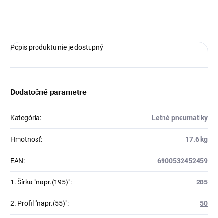
OPÝTAŤ SA
Popis produktu nie je dostupný
Dodatočné parametre
Kategória
:
Letné pneumatiky
Hmotnosť
:
17.6 kg
EAN
:
6900532452459
1. Šírka "napr.(195)"
:
285
2. Profil "napr.(55)"
:
50