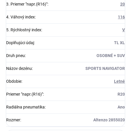
3. Priemer "napr.(R16)"
:
20
4. Váhový index
:
116
5. Rýchlostný index
:
V
Doplňujúci údaj
:
TL XL
Druh pneu
:
OSOBNÉ + SUV
Názov dezénu
:
SPORTS NAVIGATOR
Obdobie
:
Letné
Priemer "napr.(R16)"
:
R20
Radiálna pneumatika
:
Ano
Rozmer
:
Altenzo 2855020