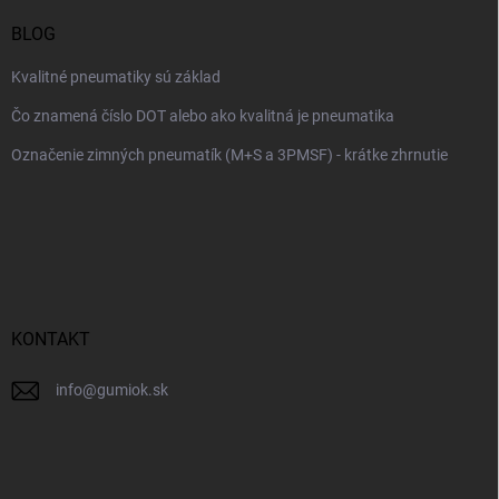
BLOG
Kvalitné pneumatiky sú základ
Čo znamená číslo DOT alebo ako kvalitná je pneumatika
Označenie zimných pneumatík (M+S a 3PMSF) - krátke zhrnutie
KONTAKT
info
@
gumiok.sk