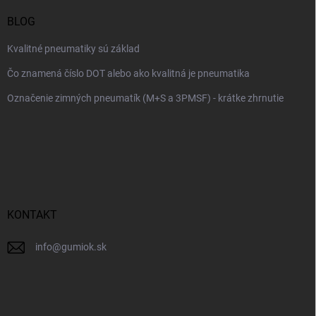
BLOG
Kvalitné pneumatiky sú základ
Čo znamená číslo DOT alebo ako kvalitná je pneumatika
Označenie zimných pneumatík (M+S a 3PMSF) - krátke zhrnutie
KONTAKT
info
@
gumiok.sk