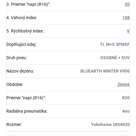
3. Priemer "napr.(R16)"
:
20
4. Váhový index
:
108
5. Rýchlostný index
:
V
Doplňujúci údaj
:
TL M+S 3PMSF
Druh pneu
:
OSOBNÉ + SUV
Názov dezénu
:
BLUEARTH WINTER V906
Obdobie
:
Zimné
Priemer "napr.(R16)"
:
R20
Radiálna pneumatika
:
Ano
Rozmer
:
Yokohama 2854020