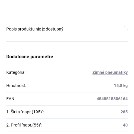
OPÝTAŤ SA
Popis produktu nie je dostupný
Dodatočné parametre
Kategória
:
Zimné pneumatiky
Hmotnosť
:
15.8 kg
EAN
:
4548515306164
1. Šírka "napr.(195)"
:
285
2. Profil "napr.(55)"
:
40