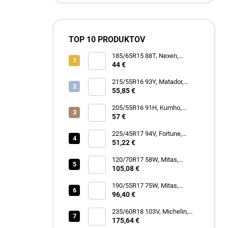
TOP 10 PRODUKTOV
185/65R15 88T, Nexen,
WINGUARD SNOW G3 WH21
44 €
215/55R16 93Y, Matador,
MP47 HECTORRA 3
55,85 €
205/55R16 91H, Kumho,
WINTERCRAFT WP52+
57 €
225/45R17 94V, Fortune,
SNOWFUN FSR901
51,22 €
120/70R17 58W, Mitas,
SPORTFORCE+
105,08 €
190/55R17 75W, Mitas,
SPORTFORCE+
96,40 €
235/60R18 103V, Michelin,
LATITUDE TOUR HP
175,64 €