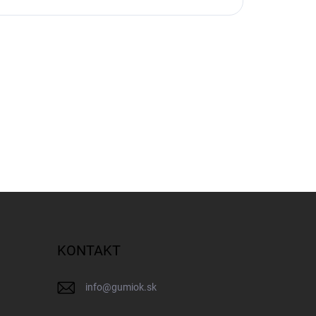
KONTAKT
info
@
gumiok.sk