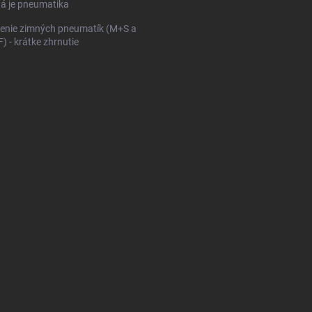
ná je pneumatika
enie zimných pneumatík (M+S a
 - krátke zhrnutie
KONFIGURÁTOR PNEUMAT