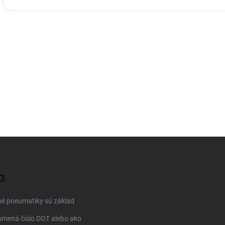
G
né pneumatiky sú základ
mená číslo DOT alebo ako