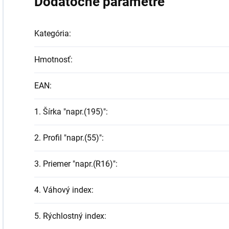
Dodatočné parametre
Kategória
:
Hmotnosť
:
EAN
:
1. Šírka "napr.(195)"
:
2. Profil "napr.(55)"
:
3. Priemer "napr.(R16)"
:
4. Váhový index
:
5. Rýchlostný index
: