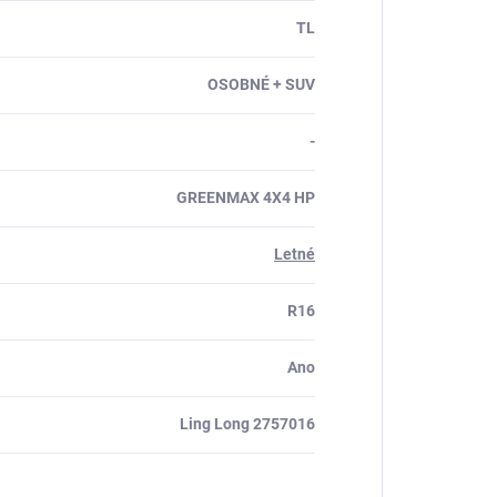
TL
OSOBNÉ + SUV
-
GREENMAX 4X4 HP
Letné
R16
Ano
Ling Long 2757016