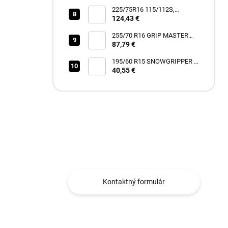
225/75R16 115/112S,
Hankook, RF12 DYNAPRO
124,43 €
AT2 XTREME
255/70 R16 GRIP MASTER
87,79 €
C/S [111] H
195/60 R15 SNOWGRIPPER I
[88] H
40,55 €
Máte otázku?
Obraťte sa na nás.
Kontaktný formulár