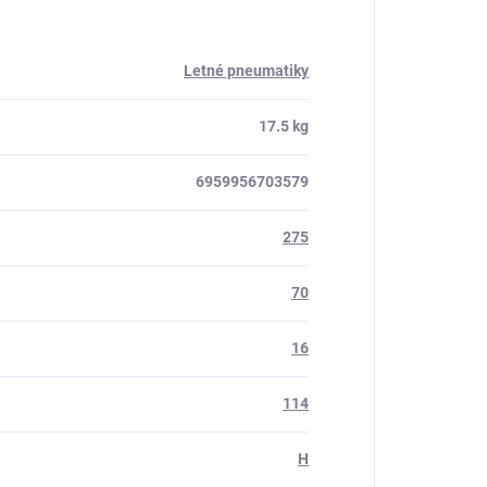
Letné pneumatiky
17.5 kg
6959956703579
275
70
16
114
H