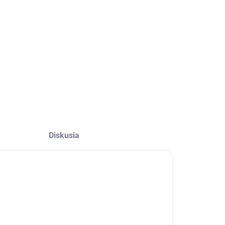
−
+
Pridať do košíka
OPÝTAŤ SA
Diskusia