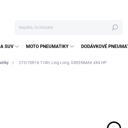
Hľadať
 A SUV
MOTO PNEUMATIKY
DODÁVKOVÉ PNEUMA
atiky
275/70R16 114H, Ling Long, GREENMAX 4X4 HP
Neohodnotené
Podrobnosti hodnotenia
ZNAČKA
10
Jedn
EXT
cena
MOŽ
DOR