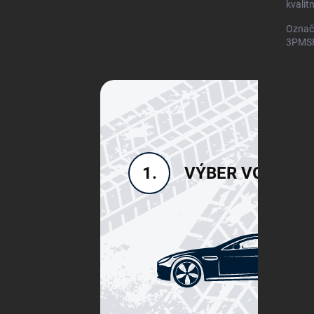
kvalit
Označ
3PMSF)
VÝBER VOZIDLA
1.