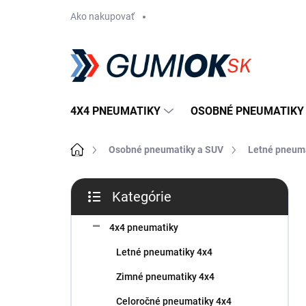
Prejsť
Ako nakupovať
na
obsah
4X4 PNEUMATIKY
OSOBNÉ PNEUMATIKY
Domov
Osobné pneumatiky a SUV
Letné pneum
B
Kategórie
o
Preskočiť
č
kategórie
n
4x4 pneumatiky
ý
Letné pneumatiky 4x4
p
a
Zimné pneumatiky 4x4
n
Celoročné pneumatiky 4x4
e