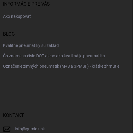
i
INFORMÁCIE PRE VÁS
e
Ako nakupovať
BLOG
Kvalitné pneumatiky sú základ
Čo znamená číslo DOT alebo ako kvalitná je pneumatika
Označenie zimných pneumatík (M+S a 3PMSF) - krátke zhrnutie
KONTAKT
info
@
gumiok.sk