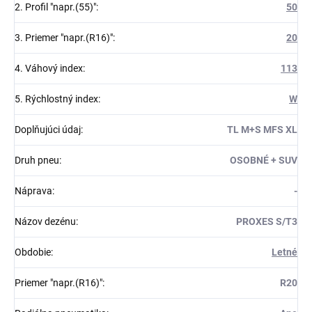
2. Profil "napr.(55)"
:
50
3. Priemer "napr.(R16)"
:
20
4. Váhový index
:
113
5. Rýchlostný index
:
W
Doplňujúci údaj
:
TL M+S MFS XL
Druh pneu
:
OSOBNÉ + SUV
Náprava
:
-
Názov dezénu
:
PROXES S/T3
Obdobie
:
Letné
Priemer "napr.(R16)"
:
R20