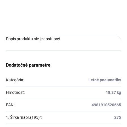
MOŽNOSTI
DORUČENIA
OPÝTAŤ SA
Popis produktu nie je dostupný
Dodatočné parametre
Kategória
:
Letné pneumatiky
Hmotnosť
:
18.37 kg
EAN
:
4981910520665
1. Šírka "napr.(195)"
:
275