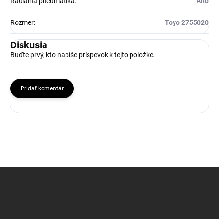
Radiálna pneumatika
:
Ano
Rozmer
:
Toyo 2755020
Diskusia
Buďte prvý, kto napíše príspevok k tejto položke.
Pridať komentár
Z
á
p
ä
t