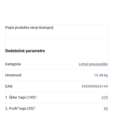
OPÝTAŤ SA
Popis produktu nie je dostupný
Dodatočné parametre
Kategória
:
Letné pneumatiky
Hmotnosť
:
15.48 kg
EAN
:
5420068626144
1. Šírka "napr.(195)"
:
275
2. Profil "napr.(55)"
:
45