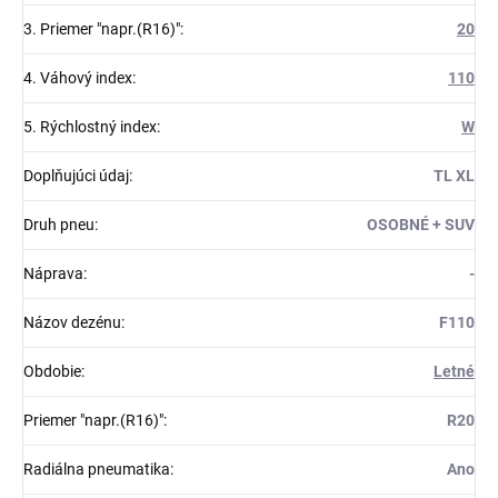
3. Priemer "napr.(R16)"
:
20
4. Váhový index
:
110
5. Rýchlostný index
:
W
Doplňujúci údaj
:
TL XL
Druh pneu
:
OSOBNÉ + SUV
Náprava
:
-
Názov dezénu
:
F110
Obdobie
:
Letné
Priemer "napr.(R16)"
:
R20
Radiálna pneumatika
:
Ano