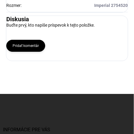
Rozmer
:
Imperial 2754520
Diskusia
Buďte prvý, kto napíše príspevok k tejto položke.
Pridať komentár
Z
á
p
ä
t
i
INFORMÁCIE PRE VÁS