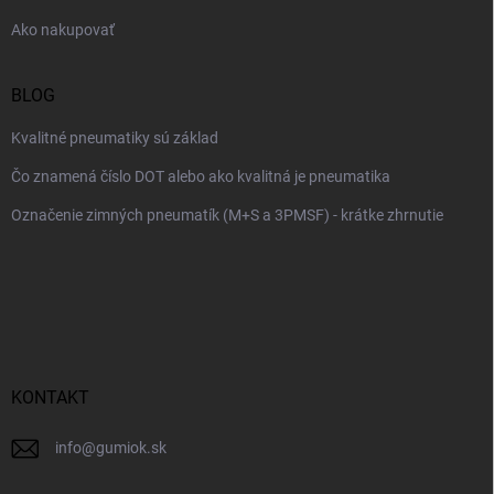
e
Ako nakupovať
BLOG
Kvalitné pneumatiky sú základ
Čo znamená číslo DOT alebo ako kvalitná je pneumatika
Označenie zimných pneumatík (M+S a 3PMSF) - krátke zhrnutie
KONTAKT
info
@
gumiok.sk