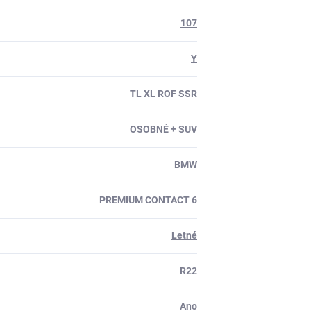
107
Y
TL XL ROF SSR
OSOBNÉ + SUV
BMW
PREMIUM CONTACT 6
Letné
R22
Ano