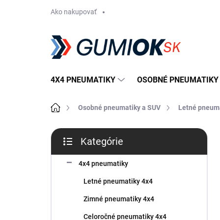
Prejsť
Ako nakupovať
na
obsah
4X4 PNEUMATIKY
OSOBNÉ PNEUMATIKY
Domov
Osobné pneumatiky a SUV
Letné pneum
B
Kategórie
o
Preskočiť
č
kategórie
n
4x4 pneumatiky
ý
Letné pneumatiky 4x4
p
a
Zimné pneumatiky 4x4
n
Celoročné pneumatiky 4x4
e