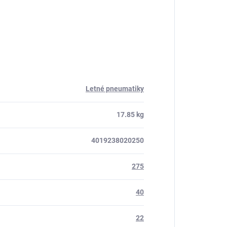
Letné pneumatiky
17.85 kg
4019238020250
275
40
22