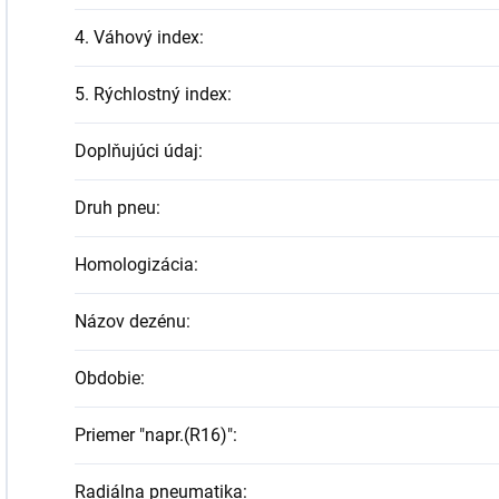
4. Váhový index
:
5. Rýchlostný index
:
Doplňujúci údaj
:
Druh pneu
:
Homologizácia
:
Názov dezénu
:
Obdobie
:
Priemer "napr.(R16)"
:
Radiálna pneumatika
: