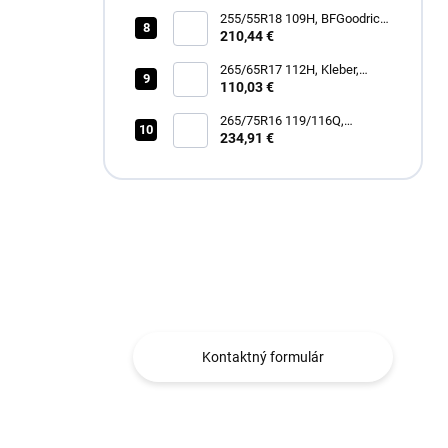
255/55R18 109H, BFGoodrich,
TRAIL-TERRAIN T/A
210,44 €
265/65R17 112H, Kleber,
DYNAXER HP5 SUV
110,03 €
265/75R16 119/116Q,
Goodyear, WRANGLER
234,91 €
DURATRAC RT
Máte otázku?
Obraťte sa na nás.
Kontaktný formulár