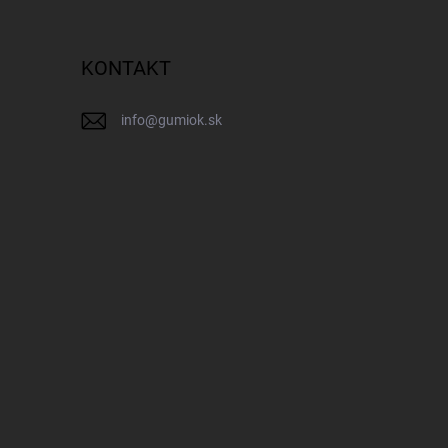
KONTAKT
info
@
gumiok.sk
IK