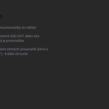
G
né pneumatiky sú základ
mená číslo DOT alebo ako
ná je pneumatika
enie zimných pneumatík (M+S a
 - krátke zhrnutie
KONFIGURÁTOR PNEUMAT