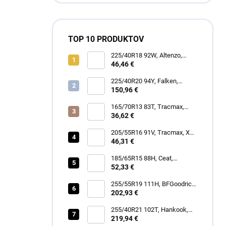
TOP 10 PRODUKTOV
225/40R18 92W, Altenzo,
SPORTS COMFORTER
46,46 €
225/40R20 94Y, Falken,
AZENIS FK520
150,96 €
165/70R13 83T, Tracmax,
TRAC SAVER A/S
36,62 €
205/55R16 91V, Tracmax, X
PRIVILO S-130
46,31 €
185/65R15 88H, Ceat,
ECODRIVE
52,33 €
255/55R19 111H, BFGoodrich,
TRAIL-TERRAIN T/A
202,93 €
255/40R21 102T, Hankook,
IK01A iON EVO SUV
219,94 €