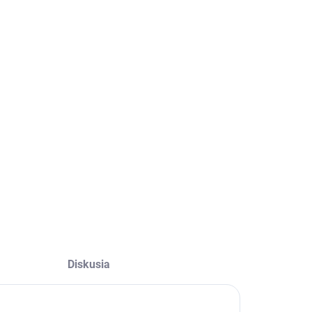
−
+
Pridať do košíka
OPÝTAŤ SA
Diskusia