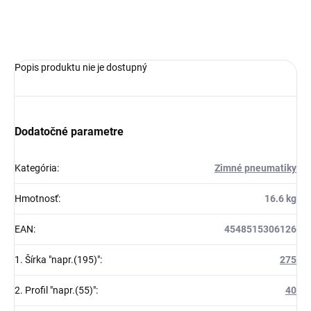
OPÝTAŤ SA
Popis produktu nie je dostupný
Dodatočné parametre
Kategória
:
Zimné pneumatiky
Hmotnosť
:
16.6 kg
EAN
:
4548515306126
1. Šírka "napr.(195)"
:
275
2. Profil "napr.(55)"
:
40