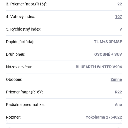
3. Priemer "napr.(R16)"
:
22
4. Váhový index
:
107
5. Rýchlostný index
:
V
Doplňujúci údaj
:
TL M+S 3PMSF
Druh pneu
:
OSOBNÉ + SUV
Názov dezénu
:
BLUEARTH WINTER V906
Obdobie
:
Zimné
Priemer "napr.(R16)"
:
R22
Radiálna pneumatika
:
Ano
Rozmer
:
Yokohama 2754022