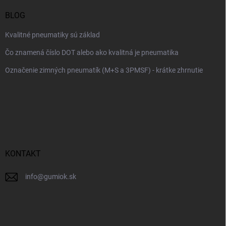
BLOG
Kvalitné pneumatiky sú základ
Čo znamená číslo DOT alebo ako kvalitná je pneumatika
Označenie zimných pneumatík (M+S a 3PMSF) - krátke zhrnutie
KONTAKT
info
@
gumiok.sk