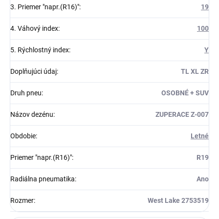
3. Priemer "napr.(R16)"
:
19
4. Váhový index
:
100
5. Rýchlostný index
:
Y
Doplňujúci údaj
:
TL XL ZR
Druh pneu
:
OSOBNÉ + SUV
Názov dezénu
:
ZUPERACE Z-007
Obdobie
:
Letné
Priemer "napr.(R16)"
:
R19
Radiálna pneumatika
:
Ano
Rozmer
:
West Lake 2753519