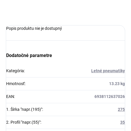
OPÝTAŤ SA
Popis produktu nie je dostupný
Dodatočné parametre
Kategória
:
Letné pneumatiky
Hmotnosť
:
13.23 kg
EAN
:
6938112637026
1. Šírka "napr.(195)"
:
275
2. Profil "napr.(55)"
:
35