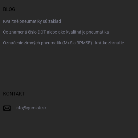
BLOG
Kvalitné pneumatiky sú základ
Čo znamená číslo DOT alebo ako kvalitná je pneumatika
Označenie zimných pneumatík (M+S a 3PMSF) - krátke zhrnutie
KONTAKT
info
@
gumiok.sk