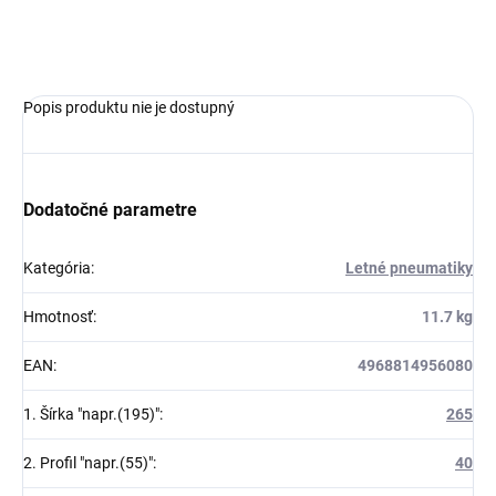
OPÝTAŤ SA
Popis produktu nie je dostupný
Dodatočné parametre
Kategória
:
Letné pneumatiky
Hmotnosť
:
11.7 kg
EAN
:
4968814956080
1. Šírka "napr.(195)"
:
265
2. Profil "napr.(55)"
:
40