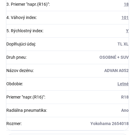
3. Priemer "napr.(R16)"
:
18
4. Váhový index
:
101
5. Rýchlostný index
:
Y
Doplňujúci údaj
:
TL XL
Druh pneu
:
OSOBNÉ + SUV
Názov dezénu
:
ADVAN A052
Obdobie
:
Letné
Priemer "napr.(R16)"
:
R18
Radiálna pneumatika
:
Ano
Rozmer
:
Yokohama 2654018