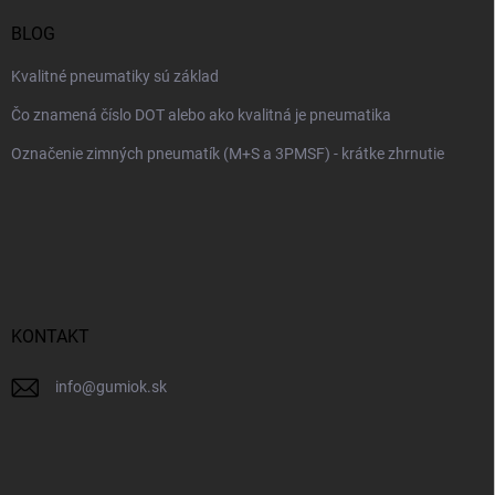
BLOG
Kvalitné pneumatiky sú základ
Čo znamená číslo DOT alebo ako kvalitná je pneumatika
Označenie zimných pneumatík (M+S a 3PMSF) - krátke zhrnutie
KONTAKT
info
@
gumiok.sk