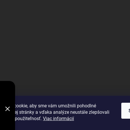
V
DODÁVKY
VYBRAŤ
úbory cookie, aby sme vám umožnili pohodlné
 webovej stránky a vďaka analýze neustále zlepšovali
 výkon a použiteľnosť.
Viac informácií