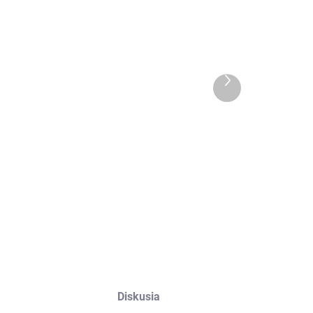
EXT SKLAD DO
EXT SKLAD DO
7PRAC DNÍ
7PRAC DNÍ
Ďalší
(>5 KS)
(>5 KS)
produkt
285/70R17
225/60R17
121/118Q,
99H,
ailun,
Continental,
TERRAMAX
CROSS
239,51 €
173,42 €
M/T
CONTACT H/T
Do košíka
Do košíka
Diskusia