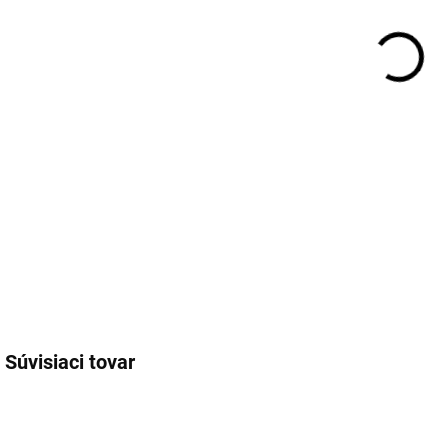
Súvisiaci tovar
PB-423616884
PB-04506610000