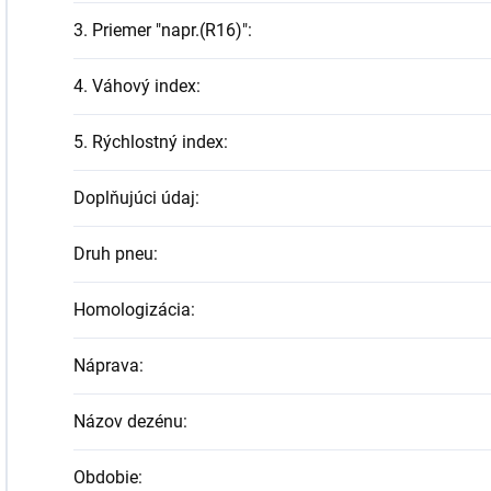
3. Priemer "napr.(R16)"
:
4. Váhový index
:
5. Rýchlostný index
:
Doplňujúci údaj
:
Druh pneu
:
Homologizácia
:
Náprava
:
Názov dezénu
:
Obdobie
: