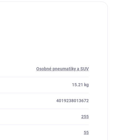
Osobné pneumatiky a SUV
15.21 kg
4019238013672
255
55