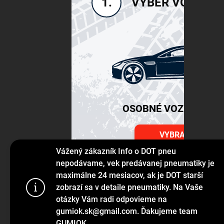
VÝBER VOZIDLA
1.
OSOBNÉ VOZIDLÁ SU
VYBRAŤ
Vážený zákazník Info o DOT pneu
nepodávame, vek predávanej pneumatiky je
maximálne 24 mesiacov, ak je DOT starší
Používame s
zobrazí sa v detaile pneumatiky. Na Vaše
prehliadanie
otázky Vám radi odpovieme na
jej funkcie,
gumiok.sk@gmail.com. Ďakujeme team
GUMIOK