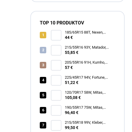
TOP 10 PRODUKTOV
185/65R15 88T, Nexen,
WINGUARD SNOW G3 WH21
44 €
215/55R16 93Y, Matador,
MP47 HECTORRA 3
55,85 €
205/55R16 91H, Kumho,
WINTERCRAFT WP52+
57 €
225/45R17 94V, Fortune,
SNOWFUN FSR901
51,22 €
120/70R17 58W, Mitas,
SPORTFORCE+
105,08 €
190/55R17 75W, Mitas,
SPORTFORCE+
96,40 €
215/55R18 99V, Kleber,
DYNAXER HP5 SUV
99,50 €