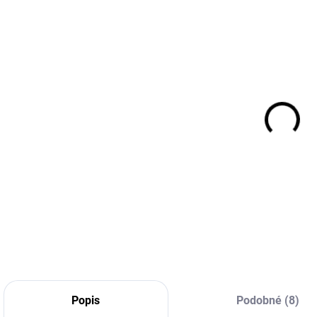
EXT SKLAD DO
EXT SKLAD DO
7PRAC DNÍ
7PRAC DNÍ
(>5 KS)
(>5 KS)
235/45R19
255/55R19
99Y, Maxxis,
111H, General
VICTRA
Tire, GRABBER
S
SPORT 5 SUV
AT3
220,67 €
211,66 €
Do košíka
Do košíka
Popis
Podobné (8)