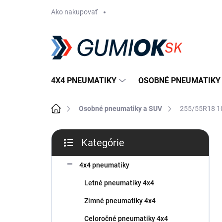
Prejsť
Ako nakupovať
na
obsah
4X4 PNEUMATIKY
OSOBNÉ PNEUMATIKY
Domov
Osobné pneumatiky a SUV
255/55R18 1
B
Kategórie
o
Preskočiť
č
kategórie
n
4x4 pneumatiky
ý
Letné pneumatiky 4x4
p
a
Zimné pneumatiky 4x4
n
Celoročné pneumatiky 4x4
e