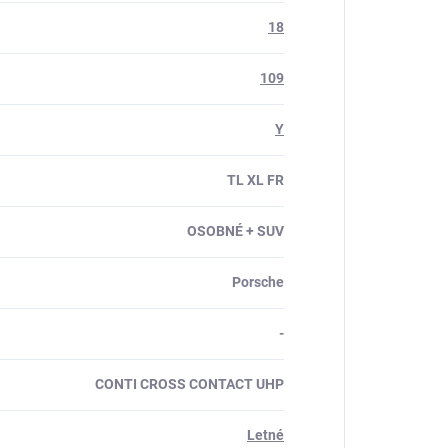
18
109
Y
TL XL FR
OSOBNÉ + SUV
Porsche
-
CONTI CROSS CONTACT UHP
Letné