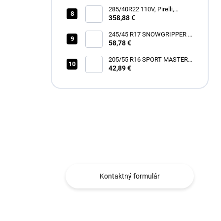
285/40R22 110V, Pirelli,
SCORPION ZERO ALL
358,88 €
SEASON
245/45 R17 SNOWGRIPPER I
58,78 €
[99] V XL FR
205/55 R16 SPORT MASTER
[91] V
42,89 €
Máte otázku?
Obraťte sa na nás.
Kontaktný formulár