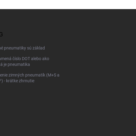
G
né pneumatiky sú základ
mená číslo DOT alebo ako
ná je pneumatika
enie zimných pneumatík (M+S a
 - krátke zhrnutie
KONFIGURÁTOR PNEUMAT