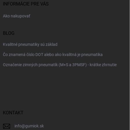
i
INFORMÁCIE PRE VÁS
e
Ako nakupovať
BLOG
Kvalitné pneumatiky sú základ
Čo znamená číslo DOT alebo ako kvalitná je pneumatika
Označenie zimných pneumatík (M+S a 3PMSF) - krátke zhrnutie
KONTAKT
info
@
gumiok.sk