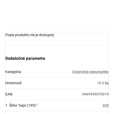
MOŽNOSTI
DORUČENIA
OPÝTAŤ SA
Popis produktu nie je dostupný
Dodatočné parametre
Kategória
:
Celoročné pneumatiky
Hmotnosť
:
15.2 kg
EAN
:
6969999070019
1. Šírka "napr.(195)"
:
255