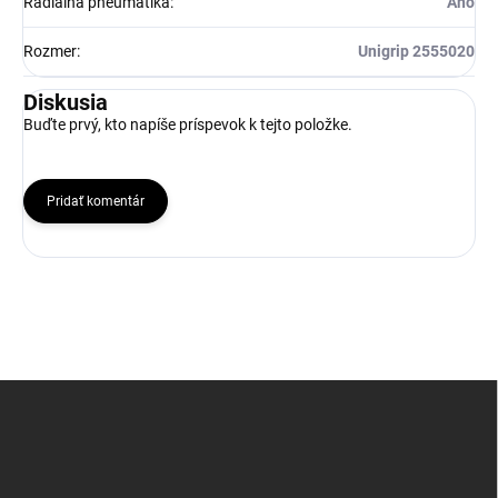
Radiálna pneumatika
:
Ano
Rozmer
:
Unigrip 2555020
Diskusia
Buďte prvý, kto napíše príspevok k tejto položke.
Pridať komentár
Z
á
p
ä
t