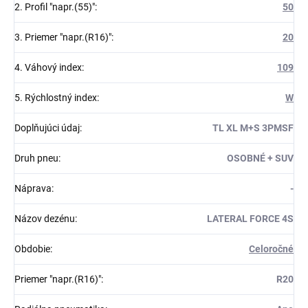
2. Profil "napr.(55)"
:
50
3. Priemer "napr.(R16)"
:
20
4. Váhový index
:
109
5. Rýchlostný index
:
W
Doplňujúci údaj
:
TL XL M+S 3PMSF
Druh pneu
:
OSOBNÉ + SUV
Náprava
:
-
Názov dezénu
:
LATERAL FORCE 4S
Obdobie
:
Celoročné
Priemer "napr.(R16)"
:
R20