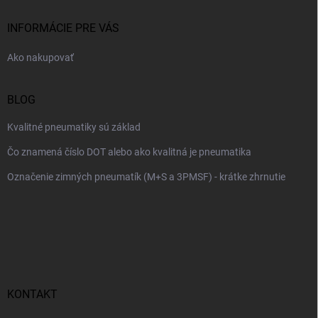
t
i
INFORMÁCIE PRE VÁS
e
Ako nakupovať
BLOG
Kvalitné pneumatiky sú základ
Čo znamená číslo DOT alebo ako kvalitná je pneumatika
Označenie zimných pneumatík (M+S a 3PMSF) - krátke zhrnutie
KONTAKT