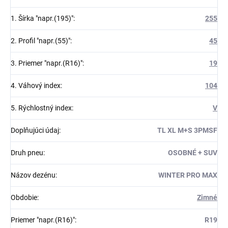
1. Šírka "napr.(195)"
:
255
2. Profil "napr.(55)"
:
45
3. Priemer "napr.(R16)"
:
19
4. Váhový index
:
104
5. Rýchlostný index
:
V
Doplňujúci údaj
:
TL XL M+S 3PMSF
Druh pneu
:
OSOBNÉ + SUV
Názov dezénu
:
WINTER PRO MAX
Obdobie
:
Zimné
Priemer "napr.(R16)"
:
R19