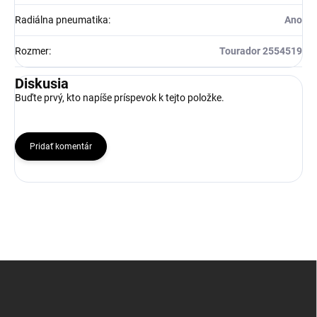
Radiálna pneumatika
:
Ano
Rozmer
:
Tourador 2554519
Diskusia
Buďte prvý, kto napíše príspevok k tejto položke.
Pridať komentár
Z
á
p
ä