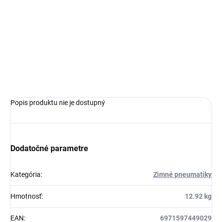
MOŽNOSTI
DORUČENIA
−
+
Pridať do košíka
OPÝTAŤ SA
Popis produktu nie je dostupný
Dodatočné parametre
Kategória
:
Zimné pneumatiky
Hmotnosť
:
12.92 kg
EAN
:
6971597449029