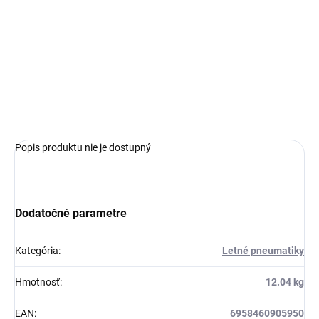
MOŽNOSTI
DORUČENIA
−
+
Pridať do košíka
OPÝTAŤ SA
Popis produktu nie je dostupný
Dodatočné parametre
Kategória
:
Letné pneumatiky
Hmotnosť
:
12.04 kg
EAN
:
6958460905950