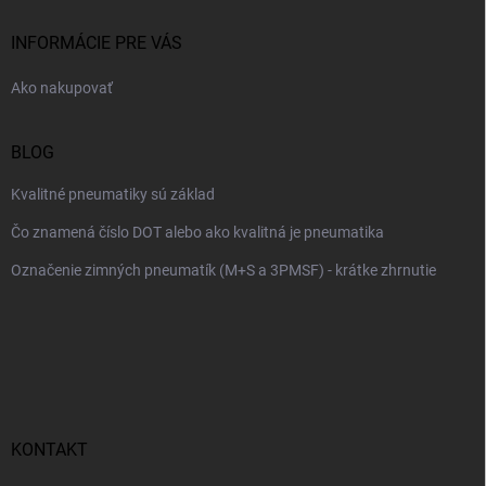
t
i
INFORMÁCIE PRE VÁS
e
Ako nakupovať
BLOG
Kvalitné pneumatiky sú základ
Čo znamená číslo DOT alebo ako kvalitná je pneumatika
Označenie zimných pneumatík (M+S a 3PMSF) - krátke zhrnutie
KONTAKT