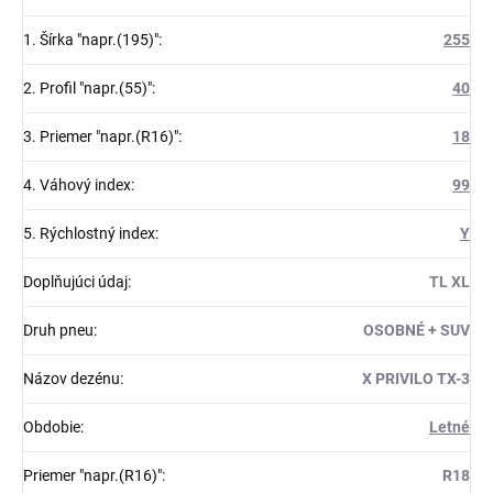
1. Šírka "napr.(195)"
:
255
2. Profil "napr.(55)"
:
40
3. Priemer "napr.(R16)"
:
18
4. Váhový index
:
99
5. Rýchlostný index
:
Y
Doplňujúci údaj
:
TL XL
Druh pneu
:
OSOBNÉ + SUV
Názov dezénu
:
X PRIVILO TX-3
Obdobie
:
Letné
Priemer "napr.(R16)"
:
R18