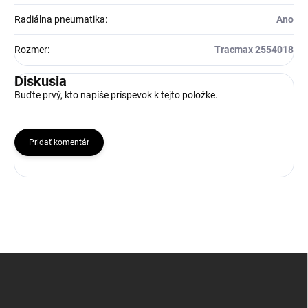
Radiálna pneumatika
:
Ano
Rozmer
:
Tracmax 2554018
Diskusia
Buďte prvý, kto napíše príspevok k tejto položke.
Pridať komentár
Z
á
p
ä