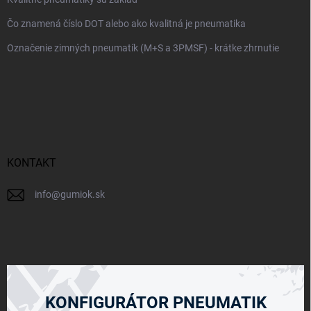
Čo znamená číslo DOT alebo ako kvalitná je pneumatika
Označenie zimných pneumatík (M+S a 3PMSF) - krátke zhrnutie
KONTAKT
info
@
gumiok.sk
KONFIGURÁTOR PNEUMATIK