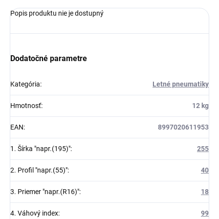
Popis produktu nie je dostupný
Dodatočné parametre
Kategória
:
Letné pneumatiky
Hmotnosť
:
12 kg
EAN
:
8997020611953
1. Šírka "napr.(195)"
:
255
2. Profil "napr.(55)"
:
40
3. Priemer "napr.(R16)"
:
18
4. Váhový index
:
99