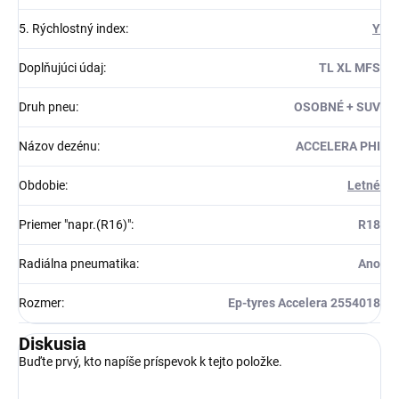
5. Rýchlostný index
:
Y
Doplňujúci údaj
:
TL XL MFS
Druh pneu
:
OSOBNÉ + SUV
Názov dezénu
:
ACCELERA PHI
Obdobie
:
Letné
Priemer "napr.(R16)"
:
R18
Radiálna pneumatika
:
Ano
Rozmer
:
Ep-tyres Accelera 2554018
Diskusia
Buďte prvý, kto napíše príspevok k tejto položke.