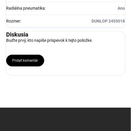
Radiálna pneumatika
:
Ano
Rozmer
:
DUNLOP 2455018
Diskusia
Buďte prvý, kto napíše príspevok k tejto položke.
Pridať komentár
Z
á
p
ä