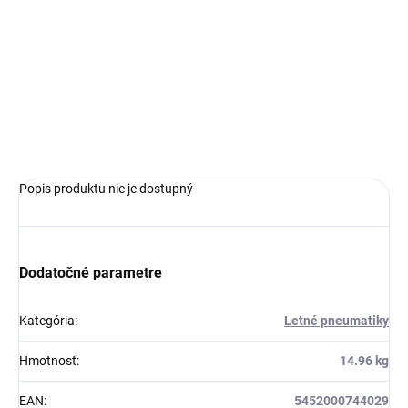
MOŽNOSTI
DORUČENIA
−
+
Pridať do košíka
OPÝTAŤ SA
Popis produktu nie je dostupný
Dodatočné parametre
Kategória
:
Letné pneumatiky
Hmotnosť
:
14.96 kg
EAN
:
5452000744029