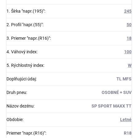
1. Šírka "napr.(195)"
:
245
2. Profil "napr.(55)"
:
50
3. Priemer "napr.(R16)"
:
18
4. Váhový index
:
100
5. Rýchlostný index
:
W
Doplňujúci údaj
:
TL MFS
Druh pneu
:
OSOBNÉ + SUV
Názov dezénu
:
SP SPORT MAXX TT
Obdobie
:
Letné
Priemer "napr.(R16)"
:
R18