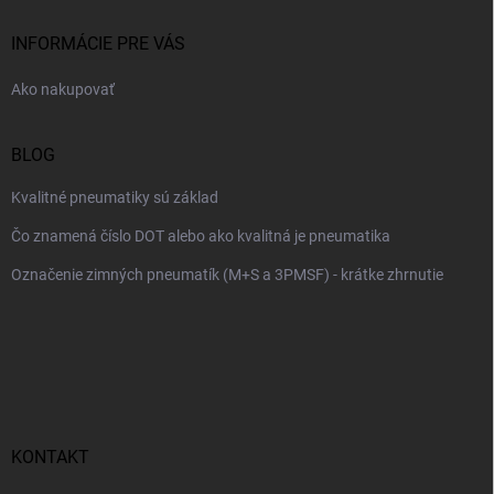
t
i
INFORMÁCIE PRE VÁS
e
Ako nakupovať
BLOG
Kvalitné pneumatiky sú základ
Čo znamená číslo DOT alebo ako kvalitná je pneumatika
Označenie zimných pneumatík (M+S a 3PMSF) - krátke zhrnutie
KONTAKT