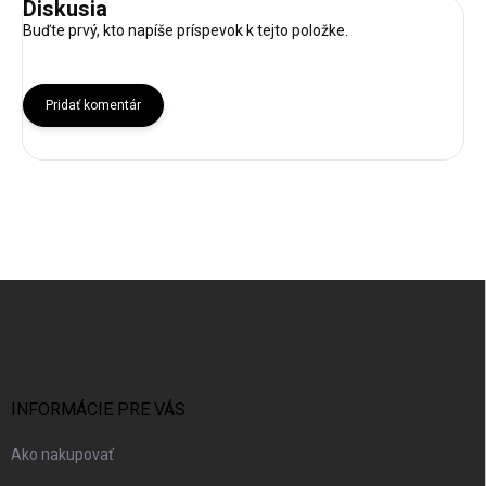
Diskusia
Buďte prvý, kto napíše príspevok k tejto položke.
Pridať komentár
Z
á
p
ä
t
i
INFORMÁCIE PRE VÁS
e
Ako nakupovať