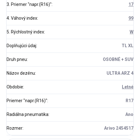
3. Priemer "napr.(R16)"
:
17
4. Váhový index
:
99
5. Rýchlostný index
:
W
Doplňujúci údaj
:
TL XL
Druh pneu
:
OSOBNÉ + SUV
Názov dezénu
:
ULTRA ARZ 4
Obdobie
:
Letné
Priemer "napr.(R16)"
:
R17
Radiálna pneumatika
:
Ano
Rozmer
:
Arivo 2454517