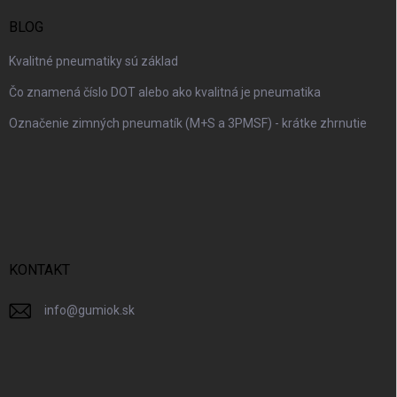
BLOG
Kvalitné pneumatiky sú základ
Čo znamená číslo DOT alebo ako kvalitná je pneumatika
Označenie zimných pneumatík (M+S a 3PMSF) - krátke zhrnutie
KONTAKT
info
@
gumiok.sk