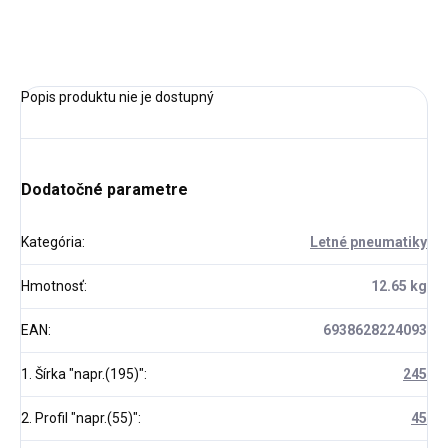
OPÝTAŤ SA
Popis produktu nie je dostupný
Dodatočné parametre
Kategória
:
Letné pneumatiky
Hmotnosť
:
12.65 kg
EAN
:
6938628224093
1. Šírka "napr.(195)"
:
245
2. Profil "napr.(55)"
:
45