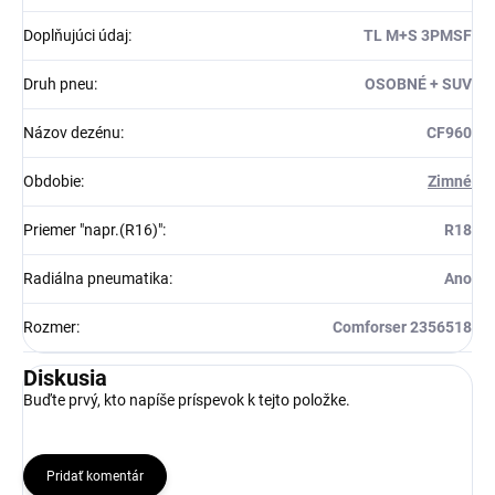
Doplňujúci údaj
:
TL M+S 3PMSF
Druh pneu
:
OSOBNÉ + SUV
Názov dezénu
:
CF960
Obdobie
:
Zimné
Priemer "napr.(R16)"
:
R18
Radiálna pneumatika
:
Ano
Rozmer
:
Comforser 2356518
Diskusia
Buďte prvý, kto napíše príspevok k tejto položke.
Pridať komentár