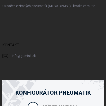
Označenie zimných pneumatík (M+S a 3PMSF) - krátke zhrnutie
KONTAKT
info
@
gumiok.sk
KONFIGURÁTOR PNEUMATIK