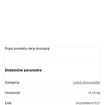
MOŽNOSTI
DORUČENIA
−
+
Pridať do košíka
OPÝTAŤ SA
Popis produktu nie je dostupný
Dodatočné parametre
Kategória
:
Letné pneumatiky
Hmotnosť
:
14.26 kg
EAN
:
5420068647927