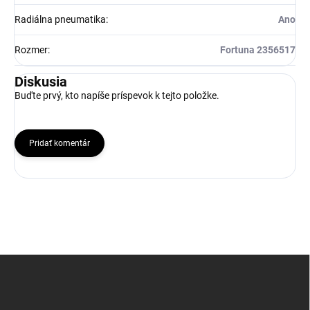
Radiálna pneumatika
:
Ano
Rozmer
:
Fortuna 2356517
Diskusia
Buďte prvý, kto napíše príspevok k tejto položke.
Pridať komentár
Z
á
p
ä