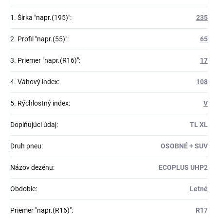
1. Šírka "napr.(195)"
:
235
2. Profil "napr.(55)"
:
65
3. Priemer "napr.(R16)"
:
17
4. Váhový index
:
108
5. Rýchlostný index
:
V
Doplňujúci údaj
:
TL XL
Druh pneu
:
OSOBNÉ + SUV
Názov dezénu
:
ECOPLUS UHP2
Obdobie
:
Letné
Priemer "napr.(R16)"
:
R17