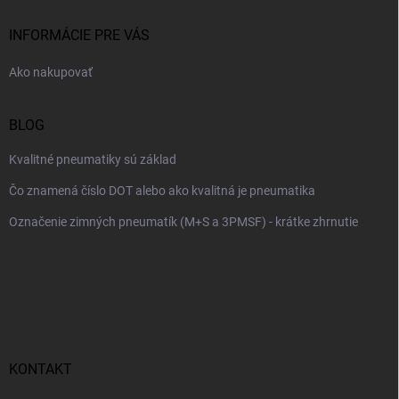
t
i
INFORMÁCIE PRE VÁS
e
Ako nakupovať
BLOG
Kvalitné pneumatiky sú základ
Čo znamená číslo DOT alebo ako kvalitná je pneumatika
Označenie zimných pneumatík (M+S a 3PMSF) - krátke zhrnutie
KONTAKT