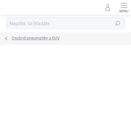
Prejsť
na
obsah
Hľadať
Osobné pneumatiky a SUV
Neohodnotené
Podrobnosti hodnotenia
ZNAČKA:
FALKEN