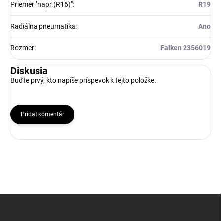
Priemer "napr.(R16)"
:
R19
Radiálna pneumatika
:
Ano
Rozmer
:
Falken 2356019
Diskusia
Buďte prvý, kto napíše príspevok k tejto položke.
Pridať komentár
Z
á
p