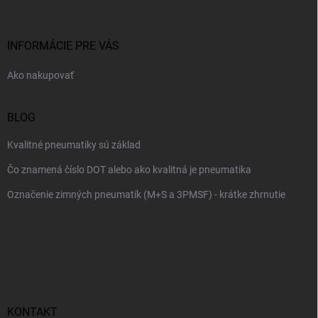
ä
t
i
INFORMÁCIE PRE VÁS
e
Ako nakupovať
BLOG
Kvalitné pneumatiky sú základ
Čo znamená číslo DOT alebo ako kvalitná je pneumatika
Označenie zimných pneumatík (M+S a 3PMSF) - krátke zhrnutie
KONTAKT