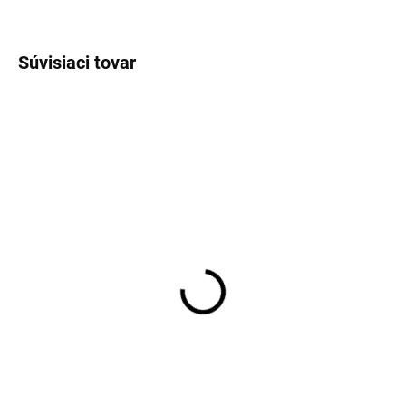
OPÝTAŤ SA
Súvisiaci tovar
EXT SKLAD DO 7PRAC DNÍ
EXT SKLAD DO 7PRAC DNÍ
(>5 KS)
(>5 KS)
265/45R20 108W,
245/65R17 111T,
Hankook, IK01A iON EVO
General Tire, GRABBER
SUV
HTS60
223,16 €
203,33 €
Do košíka
Do košíka