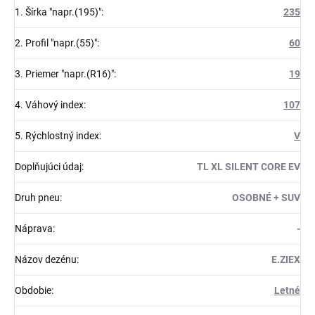
1. Šírka "napr.(195)"
:
235
2. Profil "napr.(55)"
:
60
3. Priemer "napr.(R16)"
:
19
4. Váhový index
:
107
5. Rýchlostný index
:
V
Doplňujúci údaj
:
TL XL SILENT CORE EV
Druh pneu
:
OSOBNÉ + SUV
Náprava
:
-
Názov dezénu
:
E.ZIEX
Obdobie
:
Letné