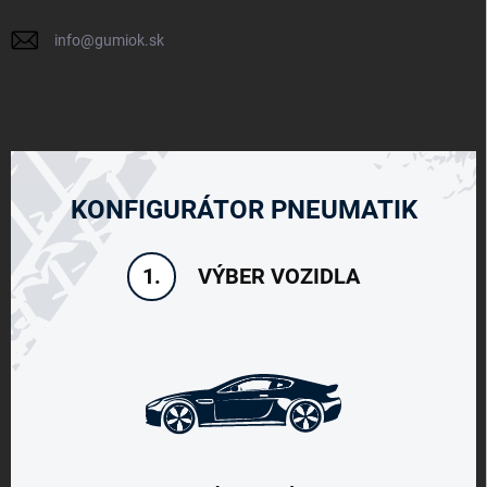
info
@
gumiok.sk
KONFIGURÁTOR PNEUMATIK
VÝBER VOZIDLA
1.