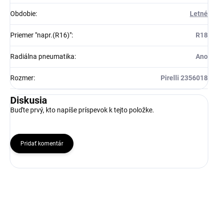
Obdobie
:
Letné
Priemer "napr.(R16)"
:
R18
Radiálna pneumatika
:
Ano
Rozmer
:
Pirelli 2356018
Diskusia
Buďte prvý, kto napíše príspevok k tejto položke.
Pridať komentár