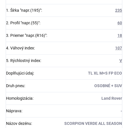
1. Šírka "napr.(195)"
:
235
2. Profil "napr.(55)"
:
60
3. Priemer "napr.(R16)"
:
18
4. Váhový index
:
107
5. Rýchlostný index
:
V
Doplňujúci údaj
:
TL XL M+S FP ECO
Druh pneu
:
OSOBNÉ + SUV
Homologizácia
:
Land Rover
Náprava
:
-
Názov dezénu
:
SCORPION VERDE ALL SEASON