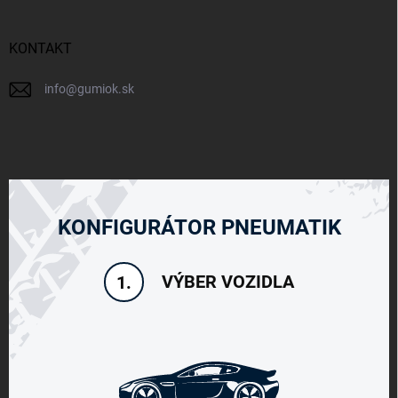
KONTAKT
info
@
gumiok.sk
KONFIGURÁTOR PNEUMATIK
VÝBER VOZIDLA
1.