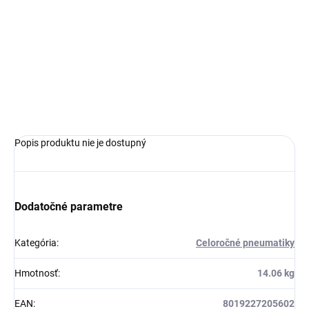
MOŽNOSTI
DORUČENIA
−
+
Pridať do košíka
OPÝTAŤ SA
Popis produktu nie je dostupný
Dodatočné parametre
Kategória
:
Celoročné pneumatiky
Hmotnosť
:
14.06 kg
EAN
:
8019227205602