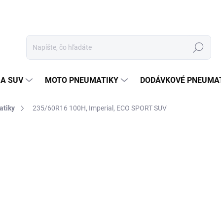
Hľadať
 A SUV
MOTO PNEUMATIKY
DODÁVKOVÉ PNEUMA
atiky
235/60R16 100H, Imperial, ECO SPORT SUV
Neohodnotené
Podrobnosti hodnotenia
ZNAČKA
73
Jedn
EXT
cena
MOŽ
DOR