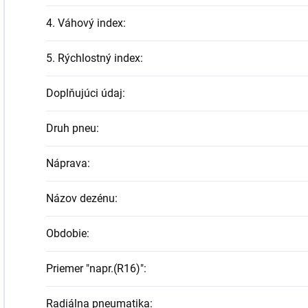
4. Váhový index
:
5. Rýchlostný index
:
Doplňujúci údaj
:
Druh pneu
:
Náprava
:
Názov dezénu
:
Obdobie
:
Priemer "napr.(R16)"
:
Radiálna pneumatika
: