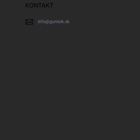
KONTAKT
info
@
gumiok.sk
IK