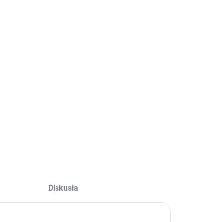
−
+
Pridať do košíka
OPÝTAŤ SA
Diskusia