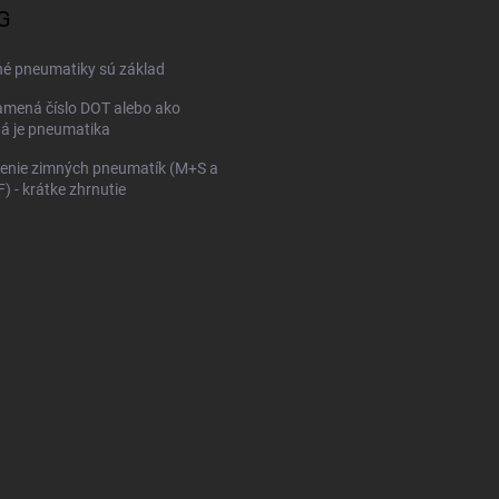
G
né pneumatiky sú základ
mená číslo DOT alebo ako
ná je pneumatika
enie zimných pneumatík (M+S a
 - krátke zhrnutie
KONFIGURÁTOR PNEUMAT