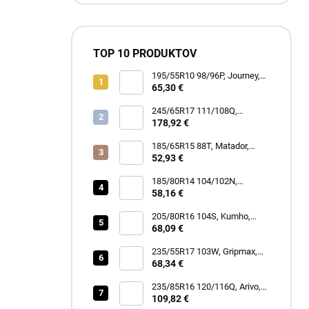
TOP 10 PRODUKTOV
195/55R10 98/96P, Journey,
WR301 TRAIL RUNNER
65,30 €
245/65R17 111/108Q,
BFGoodrich, MUD TERRAIN
178,92 €
T/A KM3
185/65R15 88T, Matador,
MP62 ALL WEATHER EVO
52,93 €
185/80R14 104/102N,
Security, TR-603 TRAILER
58,16 €
205/80R16 104S, Kumho,
ROAD VENTURE AT61
68,09 €
235/55R17 103W, Gripmax,
STATURE H/T
68,34 €
235/85R16 120/116Q, Arivo,
TERRAMAX ARV A/T
109,82 €