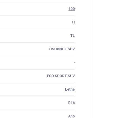
100
H
TL
OSOBNÉ + SUV
-
ECO SPORT SUV
Letné
R16
Ano