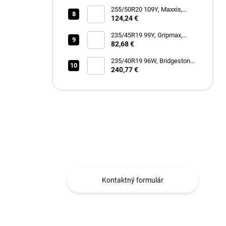
255/50R20 109Y, Maxxis,
VICTRA SPORT 6 VS6 SUV
124,24 €
235/45R19 99Y, Gripmax,
STATURE H/T
82,68 €
235/40R19 96W, Bridgestone,
DUELER ALL TERRAIN A/T
240,77 €
002
Máte otázku?
Obraťte sa na nás.
Kontaktný formulár