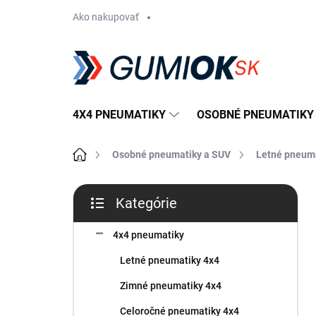
Prejsť
Ako nakupovať
na
obsah
4X4 PNEUMATIKY
OSOBNÉ PNEUMATIKY
Domov
Osobné pneumatiky a SUV
Letné pneum
B
Kategórie
o
Preskočiť
č
kategórie
n
4x4 pneumatiky
ý
Letné pneumatiky 4x4
p
a
Zimné pneumatiky 4x4
n
Celoročné pneumatiky 4x4
e