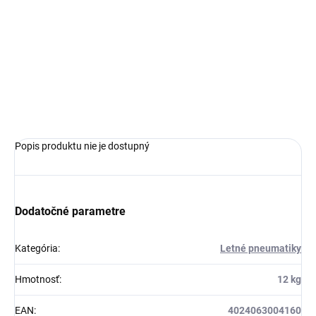
MOŽNOSTI
DORUČENIA
−
+
Pridať do košíka
OPÝTAŤ SA
Popis produktu nie je dostupný
Dodatočné parametre
Kategória
:
Letné pneumatiky
Hmotnosť
:
12 kg
EAN
:
4024063004160