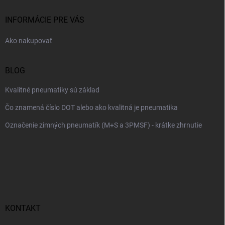
t
i
INFORMÁCIE PRE VÁS
e
Ako nakupovať
BLOG
Kvalitné pneumatiky sú základ
Čo znamená číslo DOT alebo ako kvalitná je pneumatika
Označenie zimných pneumatík (M+S a 3PMSF) - krátke zhrnutie
KONTAKT