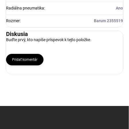
Radiálna pneumatika
:
Ano
Rozmer
:
Barum 2355519
Diskusia
Buďte prvý, kto napíše príspevok k tejto položke.
Pridať komentár
Z
á
p
ä