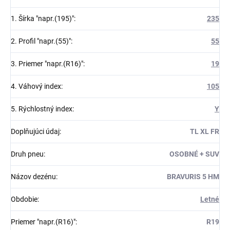
1. Šírka "napr.(195)"
:
235
2. Profil "napr.(55)"
:
55
3. Priemer "napr.(R16)"
:
19
4. Váhový index
:
105
5. Rýchlostný index
:
Y
Doplňujúci údaj
:
TL XL FR
Druh pneu
:
OSOBNÉ + SUV
Názov dezénu
:
BRAVURIS 5 HM
Obdobie
:
Letné
Priemer "napr.(R16)"
:
R19