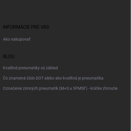
á
p
ä
t
i
INFORMÁCIE PRE VÁS
e
Ako nakupovať
BLOG
Kvalitné pneumatiky sú základ
Čo znamená číslo DOT alebo ako kvalitná je pneumatika
Označenie zimných pneumatík (M+S a 3PMSF) - krátke zhrnutie