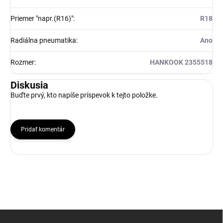
Priemer "napr.(R16)"
:
R18
Radiálna pneumatika
:
Ano
Rozmer
:
HANKOOK 2355518
Diskusia
Buďte prvý, kto napíše príspevok k tejto položke.
Pridať komentár
Z