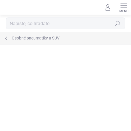
Prejsť
na
obsah
Hľadať
Osobné pneumatiky a SUV
Neohodnotené
Podrobnosti hodnotenia
ZNAČKA:
HANKOOK