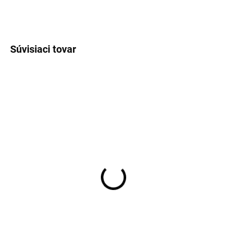
OPÝTAŤ SA
Súvisiaci tovar
DODÁME ZA 5 DNÍ
EXT SKLAD DO 7PRAC DNÍ
(>5 KS)
(>5 KS)
215/60R17 96H,
275/40R21 107Y,
Bridgestone, ALENZA
Gripmax, STATURE H/T
001
158,10 €
104,86 €
Do košíka