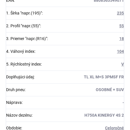
EAN
:
8808563549071
1. Šírka "napr.(195)"
:
235
2. Profil "napr.(55)"
:
55
3. Priemer "napr.(R16)"
:
18
4. Váhový index
:
104
5. Rýchlostný index
:
V
Doplňujúci údaj
:
TL XL M+S 3PMSF FR
Druh pneu
:
OSOBNÉ + SUV
Náprava
:
-
Názov dezénu
:
H750A KINERGY 4S 2
Obdobie
:
Celoročné