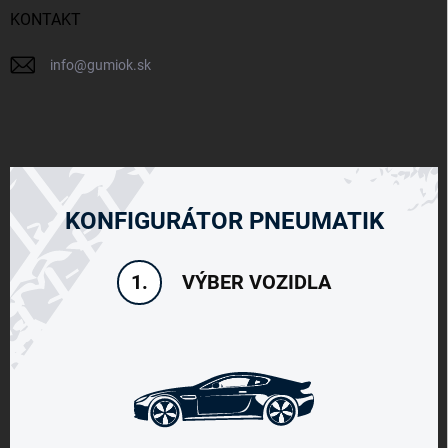
KONTAKT
info
@
gumiok.sk
KONFIGURÁTOR PNEUMATIK
VÝBER VOZIDLA
1.