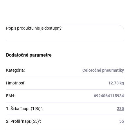
OPÝTAŤ SA
Popis produktu nie je dostupný
Dodatočné parametre
Kategória
:
Celoročné pneumatiky
Hmotnosť
:
12.73 kg
EAN
:
6924064115934
1. Šírka "napr.(195)"
:
235
2. Profil "napr.(55)"
:
55