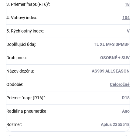
3. Priemer "napr.(R16)"
:
18
4. Váhový index
:
104
5. Rýchlostný index
:
V
Doplňujúci údaj
:
TL XL M+S 3PMSF
Druh pneu
:
OSOBNÉ + SUV
Názov dezénu
:
AS909 ALLSEASON
Obdobie
:
Celoročné
Priemer "napr.(R16)"
:
R18
Radiálna pneumatika
:
Ano
Rozmer
:
Aplus 2355518