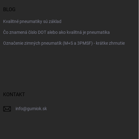
BLOG
Kvalitné pneumatiky sú základ
Čo znamená číslo DOT alebo ako kvalitná je pneumatika
Označenie zimných pneumatík (M+S a 3PMSF) - krátke zhrnutie
KONTAKT
info
@
gumiok.sk