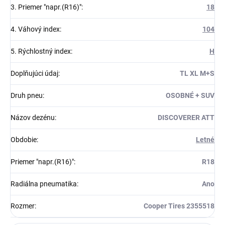
3. Priemer "napr.(R16)"
:
18
4. Váhový index
:
104
5. Rýchlostný index
:
H
Doplňujúci údaj
:
TL XL M+S
Druh pneu
:
OSOBNÉ + SUV
Názov dezénu
:
DISCOVERER ATT
Obdobie
:
Letné
Priemer "napr.(R16)"
:
R18
Radiálna pneumatika
:
Ano
Rozmer
:
Cooper Tires 2355518