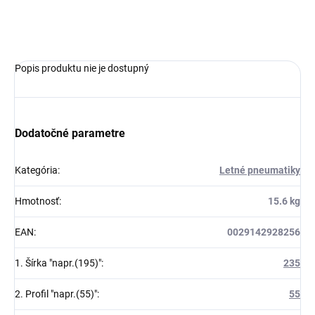
OPÝTAŤ SA
Popis produktu nie je dostupný
Dodatočné parametre
Kategória
:
Letné pneumatiky
Hmotnosť
:
15.6 kg
EAN
:
0029142928256
1. Šírka "napr.(195)"
:
235
2. Profil "napr.(55)"
:
55