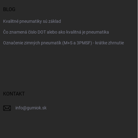
BLOG
Kvalitné pneumatiky sú základ
Čo znamená číslo DOT alebo ako kvalitná je pneumatika
Označenie zimných pneumatík (M+S a 3PMSF) - krátke zhrnutie
KONTAKT
info
@
gumiok.sk