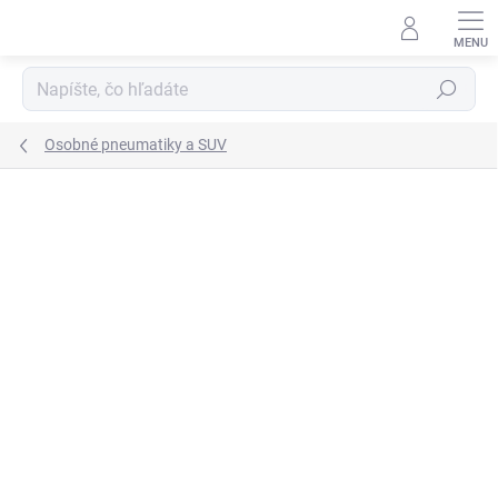
Prejsť
na
obsah
Hľadať
Osobné pneumatiky a SUV
Neohodnotené
Podrobnosti hodnotenia
ZNAČKA:
DUNLOP