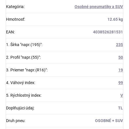
Kategória
:
Osobné pneumatiky a SUV
Hmotnosť
:
12.65 kg
EAN
:
4038526281531
1. Šírka "napr.(195)"
:
235
2. Profil "napr.(55)"
:
50
3. Priemer "napr.(R16)"
:
19
4. Váhový index
:
99
5. Rýchlostný index
:
V
Doplňujúci údaj
:
TL
Druh pneu
:
OSOBNÉ + SUV