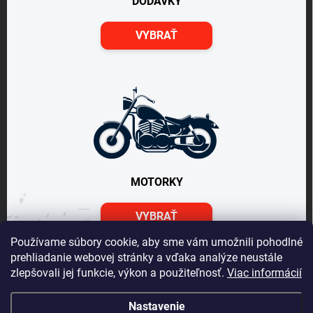
DODÁVKY
VYBRAŤ
MOTORKY
VYBRAŤ
Používame súbory cookie, aby sme vám umožnili pohodlné
prehliadanie webovej stránky a vďaka analýze neustále
zlepšovali jej funkcie, výkon a použiteľnosť.
Viac informácií
Nastavenie
Vážený zákazník Info o DOT pneu nepodávame, vek