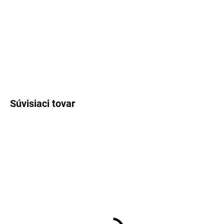
MOŽNOSTI
DORUČENIA
−
+
Pridať do košíka
OPÝTAŤ SA
Súvisiaci tovar
EXT SKLAD DO 7PRAC DNÍ
EXT SKLAD DO 7PRAC DNÍ
(4 KS)
(>5 KS)