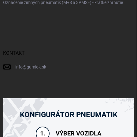
Označenie zimných pneumatík (M+S a 3PMSF) - krátke zhrnutie
KONTAKT
info
@
gumiok.sk
KONFIGURÁTOR PNEUMATIK
VÝBER VOZIDLA
1.