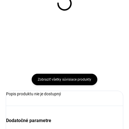
235/60R17 102V,
235/60R16 100H,
Kormoran, SUV
Continental, CONTI
SUMMER
CROSS CONTACT UHP
137,09 €
171,54 €
Do košíka
Do košíka
Zobraziť všetky súvisiace produkty
Popis produktu nie je dostupný
Dodatočné parametre