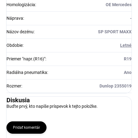
Homologizácia
:
OE Mercedes
Náprava
:
-
Názov dezénu
:
SP SPORT MAXX
Obdobie
:
Letné
Priemer "napr.(R16)"
:
R19
Radiálna pneumatika
:
Ano
Rozmer
:
Dunlop 2355019
Diskusia
Buďte prvý, kto napíše príspevok k tejto položke.
Pridať komentár