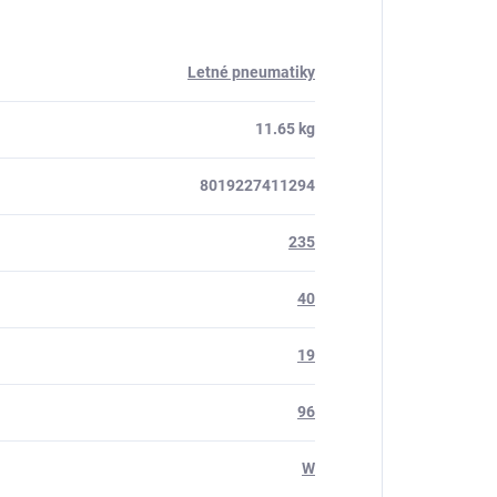
Letné pneumatiky
11.65 kg
8019227411294
235
40
19
96
W