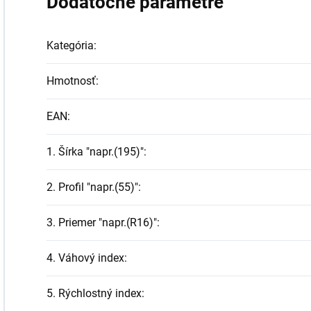
Dodatočné parametre
Kategória
:
Hmotnosť
:
EAN
:
1. Šírka "napr.(195)"
:
2. Profil "napr.(55)"
:
3. Priemer "napr.(R16)"
:
4. Váhový index
:
5. Rýchlostný index
: