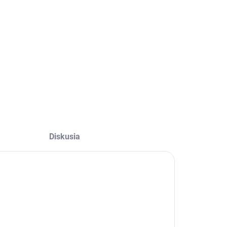
−
+
Pridať do košíka
OPÝTAŤ SA
Diskusia