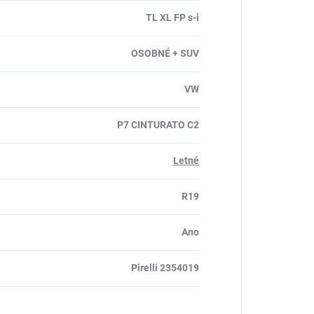
TL XL FP s-i
OSOBNÉ + SUV
VW
P7 CINTURATO C2
Letné
R19
Ano
Pirelli 2354019