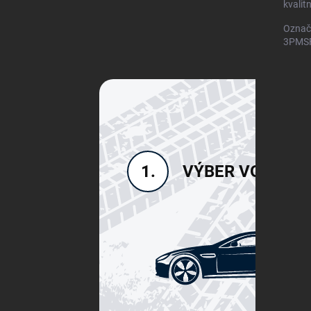
kvalit
Označ
3PMSF)
VÝBER VOZIDLA
1.