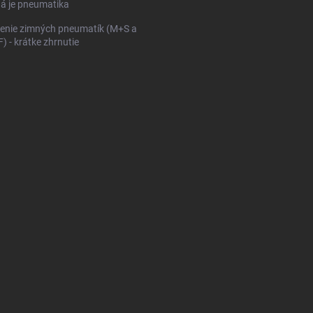
ná je pneumatika
enie zimných pneumatík (M+S a
 - krátke zhrnutie
KONFIGURÁTOR PNEUMAT