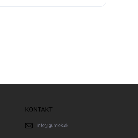
KONTAKT
info
@
gumiok.sk