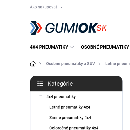
Prejsť
Ako nakupovať
na
obsah
4X4 PNEUMATIKY
OSOBNÉ PNEUMATIKY
Domov
Osobné pneumatiky a SUV
Letné pneum
B
Kategórie
o
Preskočiť
č
kategórie
n
4x4 pneumatiky
ý
Letné pneumatiky 4x4
p
a
Zimné pneumatiky 4x4
n
Celoročné pneumatiky 4x4
e