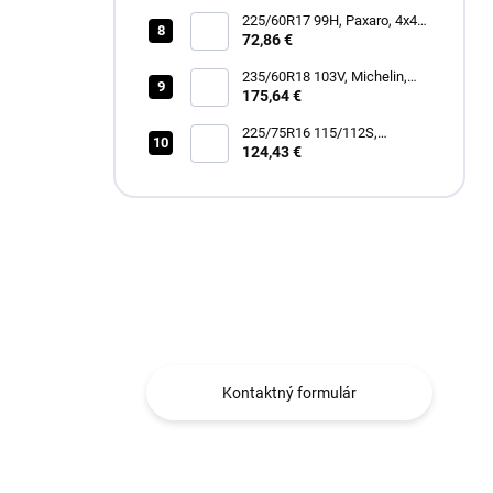
225/60R17 99H, Paxaro, 4x4
SUMMER
72,86 €
235/60R18 103V, Michelin,
LATITUDE TOUR HP
175,64 €
225/75R16 115/112S,
Hankook, RF12 DYNAPRO
124,43 €
AT2 XTREME
Máte otázku?
Obraťte sa na nás.
Kontaktný formulár