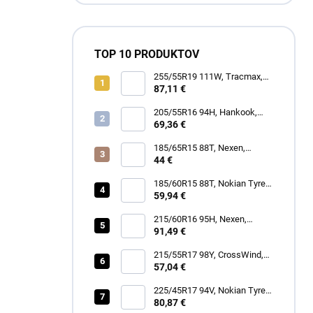
TOP 10 PRODUKTOV
255/55R19 111W, Tracmax,
TRAC SAVER A/S
87,11 €
205/55R16 94H, Hankook,
H750 KINERGY 4S 2
69,36 €
185/65R15 88T, Nexen,
WINGUARD SNOW G3 WH21
44 €
185/60R15 88T, Nokian Tyres,
SNOWPROOF 1
59,94 €
215/60R16 95H, Nexen,
N'BLUE 4SEASON
91,49 €
215/55R17 98Y, CrossWind,
SPORT PEAK
57,04 €
225/45R17 94V, Nokian Tyres,
SEASONPROOF 2
80,87 €