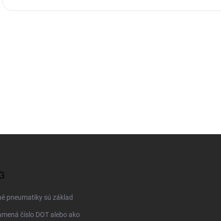
G
né pneumatiky sú základ
mená číslo DOT alebo ako