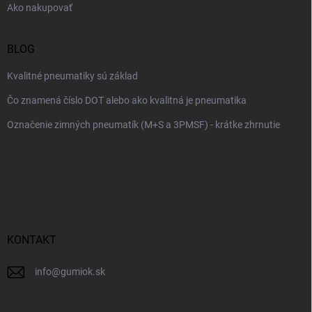
Ako nakupovať
BLOG
Kvalitné pneumatiky sú základ
Čo znamená číslo DOT alebo ako kvalitná je pneumatika
Označenie zimných pneumatík (M+S a 3PMSF) - krátke zhrnutie
KONTAKT
info
@
gumiok.sk