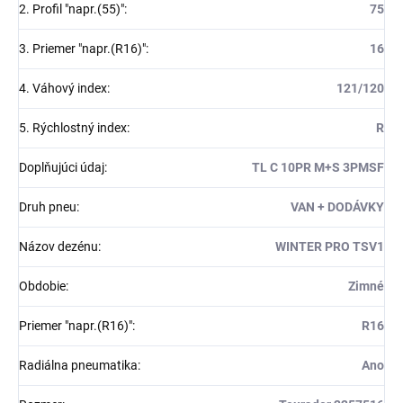
2. Profil "napr.(55)"
:
75
3. Priemer "napr.(R16)"
:
16
4. Váhový index
:
121/120
5. Rýchlostný index
:
R
Doplňujúci údaj
:
TL C 10PR M+S 3PMSF
Druh pneu
:
VAN + DODÁVKY
Názov dezénu
:
WINTER PRO TSV1
Obdobie
:
Zimné
Priemer "napr.(R16)"
:
R16
Radiálna pneumatika
:
Ano