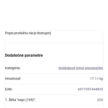
MOŽNOSTI
DORUČENIA
OPÝTAŤ SA
Popis produktu nie je dostupný
Dodatočné parametre
Kategória
:
Dodávkové letné pneumatiky
Hmotnosť
:
17.11 kg
EAN
:
6971597444833
1. Šírka "napr.(195)"
:
225