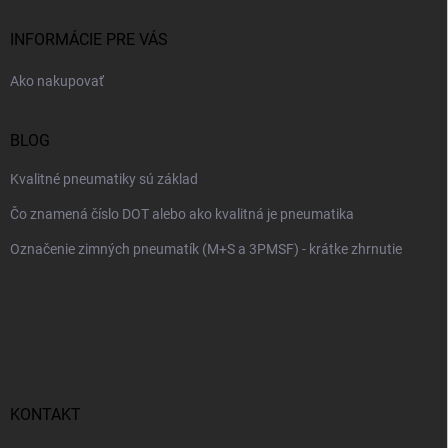
t
i
INFORMÁCIE PRE VÁS
e
Ako nakupovať
BLOG
Kvalitné pneumatiky sú základ
Čo znamená číslo DOT alebo ako kvalitná je pneumatika
Označenie zimných pneumatík (M+S a 3PMSF) - krátke zhrnutie
KONTAKT