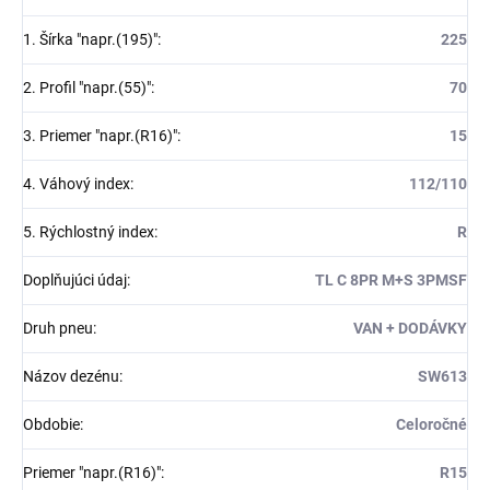
1. Šírka "napr.(195)"
:
225
2. Profil "napr.(55)"
:
70
3. Priemer "napr.(R16)"
:
15
4. Váhový index
:
112/110
5. Rýchlostný index
:
R
Doplňujúci údaj
:
TL C 8PR M+S 3PMSF
Druh pneu
:
VAN + DODÁVKY
Názov dezénu
:
SW613
Obdobie
:
Celoročné
Priemer "napr.(R16)"
:
R15