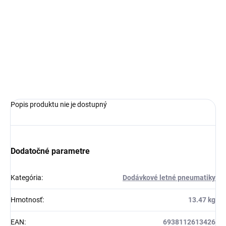
MOŽNOSTI
DORUČENIA
−
+
Pridať do košíka
OPÝTAŤ SA
Popis produktu nie je dostupný
Dodatočné parametre
Kategória
:
Dodávkové letné pneumatiky
Hmotnosť
:
13.47 kg
EAN
:
6938112613426