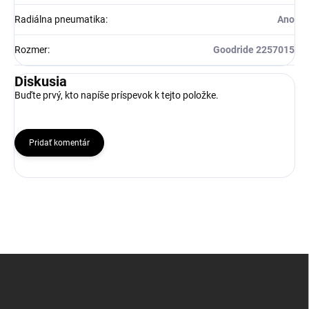
Radiálna pneumatika
:
Ano
Rozmer
:
Goodride 2257015
Diskusia
Buďte prvý, kto napíše príspevok k tejto položke.
Pridať komentár
Z
á
p
ä