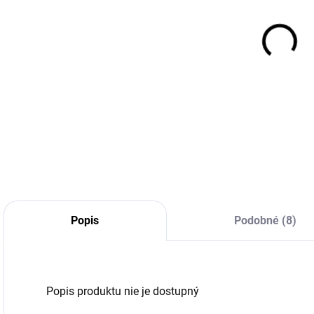
(>5 KS)
(>5 KS)
255/40R22
225/70R15
103V,
112/110R,
1
Hankook,
Nexen,
B
IK01A iON EVO
ROADIAN AT
213,89 €
121,48 €
SUV
4X4 (RA7)
Do košíka
Do košíka
Popis
Podobné (8)
Popis produktu nie je dostupný