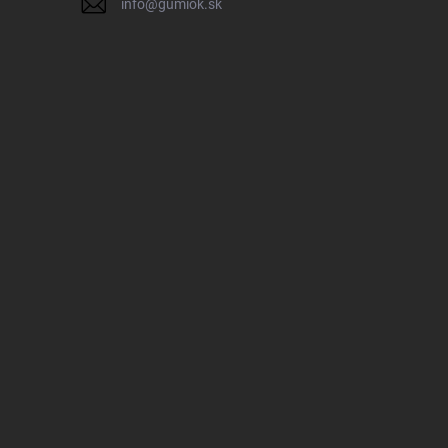
info
@
gumiok.sk
IK