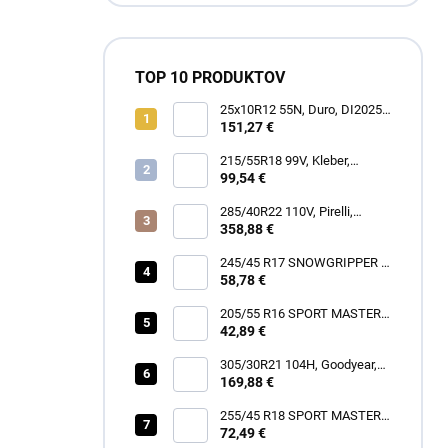
TOP 10 PRODUKTOV
25x10R12 55N, Duro, DI2025
POWER GRIP
151,27 €
215/55R18 99V, Kleber,
DYNAXER HP5 SUV
99,54 €
285/40R22 110V, Pirelli,
SCORPION ZERO ALL
358,88 €
SEASON
245/45 R17 SNOWGRIPPER I
58,78 €
[99] V XL FR
205/55 R16 SPORT MASTER
[91] V
42,89 €
305/30R21 104H, Goodyear,
EAGLE TOURING
169,88 €
255/45 R18 SPORT MASTER
72,49 €
[103] Y XL FR