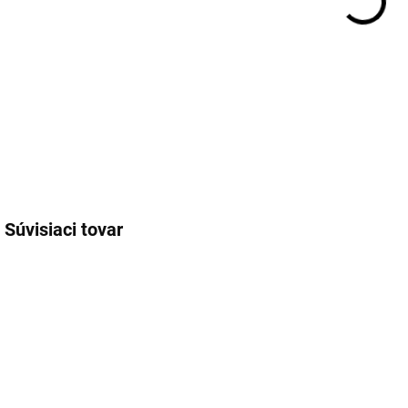
Súvisiaci tovar
MA-8808563594316
PB-17447NXC
EXT SKLAD DO
EXT SKLAD DO
7PRAC DNÍ
7PRAC DNÍ