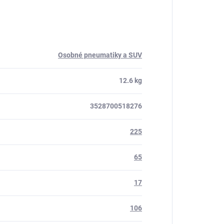
Osobné pneumatiky a SUV
12.6 kg
3528700518276
225
65
17
106