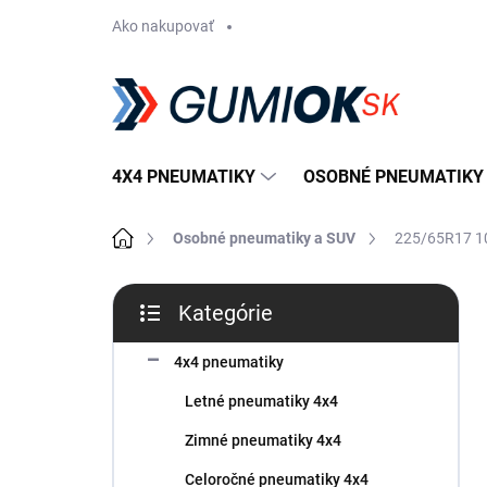
Prejsť
Ako nakupovať
na
obsah
4X4 PNEUMATIKY
OSOBNÉ PNEUMATIKY
Domov
Osobné pneumatiky a SUV
225/65R17 10
B
Kategórie
o
Preskočiť
č
kategórie
n
4x4 pneumatiky
ý
Letné pneumatiky 4x4
p
a
Zimné pneumatiky 4x4
n
Celoročné pneumatiky 4x4
e