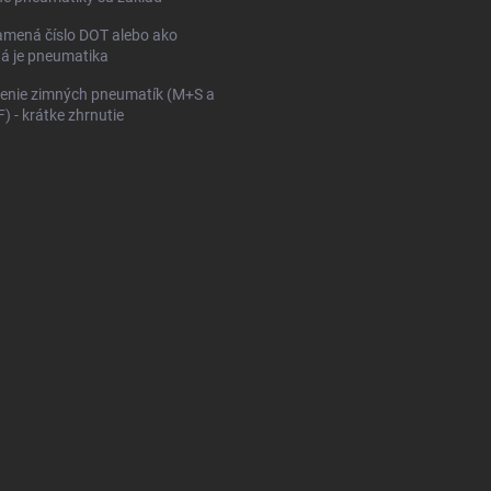
mená číslo DOT alebo ako
ná je pneumatika
enie zimných pneumatík (M+S a
 - krátke zhrnutie
KONFIGURÁTOR PNEUMAT