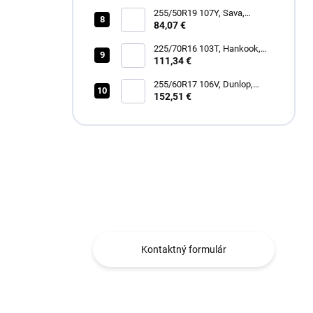
255/50R19 107Y, Sava,
INTENSA SUV 2
84,07 €
225/70R16 103T, Hankook,
RF11 DYNAPRO AT2
111,34 €
255/60R17 106V, Dunlop,
SPORT RESPONSE
152,51 €
Máte otázku?
Obraťte sa na nás.
Kontaktný formulár