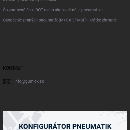
Čo znamená číslo DOT alebo ako kvalitná je pneumatika
Označenie zimných pneumatík (M+S a 3PMSF) - krátke zhrnutie
KONTAKT
info
@
gumiok.sk
KONFIGURÁTOR PNEUMATIK