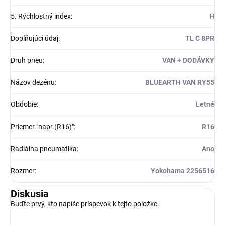
5. Rýchlostný index
:
H
Doplňujúci údaj
:
TL C 8PR
Druh pneu
:
VAN + DODÁVKY
Názov dezénu
:
BLUEARTH VAN RY55
Obdobie
:
Letné
Priemer "napr.(R16)"
:
R16
Radiálna pneumatika
:
Ano
Rozmer
:
Yokohama 2256516
Diskusia
Buďte prvý, kto napíše príspevok k tejto položke.