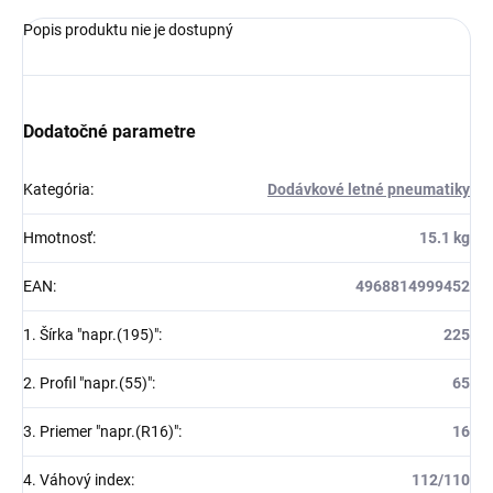
Popis produktu nie je dostupný
Dodatočné parametre
Kategória
:
Dodávkové letné pneumatiky
Hmotnosť
:
15.1 kg
EAN
:
4968814999452
1. Šírka "napr.(195)"
:
225
2. Profil "napr.(55)"
:
65
3. Priemer "napr.(R16)"
:
16
4. Váhový index
:
112/110