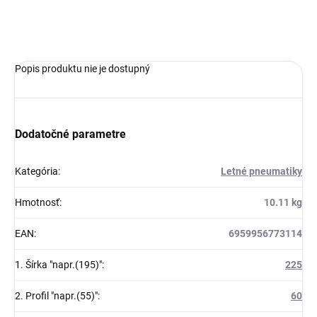
OPÝTAŤ SA
Popis produktu nie je dostupný
Dodatočné parametre
Kategória
:
Letné pneumatiky
Hmotnosť
:
10.11 kg
EAN
:
6959956773114
1. Šírka "napr.(195)"
:
225
2. Profil "napr.(55)"
:
60