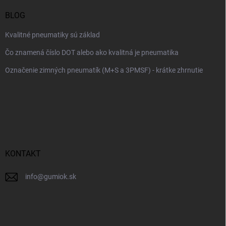
BLOG
Kvalitné pneumatiky sú základ
Čo znamená číslo DOT alebo ako kvalitná je pneumatika
Označenie zimných pneumatík (M+S a 3PMSF) - krátke zhrnutie
KONTAKT
info
@
gumiok.sk