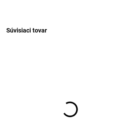
OPÝTAŤ SA
Súvisiaci tovar
EXT SKLAD DO 7PRAC DNÍ
EXT SKLAD DO 7PRAC DNÍ
(>5 KS)
(>5 KS)
235/75R15 104/101Q,
235/50R18 101W,
Triangle, GRIPX MT
Kormoran, ALL SEASON
TR281
SUV
174,11 €
156,91 €