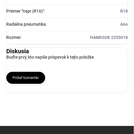
Priemer "napr.(R16)"
:
R18
Radiálna pneumatika
:
Ano
Rozmer
:
HANKOOK 2255018
Diskusia
Buďte prvý, kto napíše príspevok k tejto položke.
Pridať komentár
Z