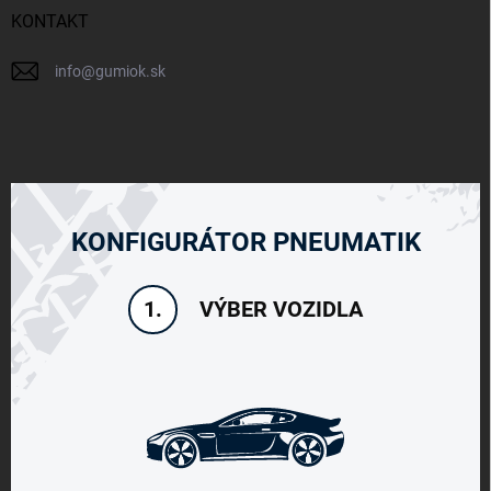
KONTAKT
info
@
gumiok.sk
KONFIGURÁTOR PNEUMATIK
VÝBER VOZIDLA
1.