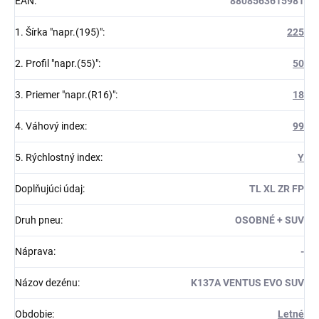
EAN
:
8808563615981
1. Šírka "napr.(195)"
:
225
2. Profil "napr.(55)"
:
50
3. Priemer "napr.(R16)"
:
18
4. Váhový index
:
99
5. Rýchlostný index
:
Y
Doplňujúci údaj
:
TL XL ZR FP
Druh pneu
:
OSOBNÉ + SUV
Náprava
:
-
Názov dezénu
:
K137A VENTUS EVO SUV
Obdobie
:
Letné