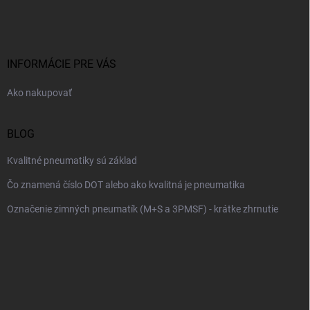
á
p
ä
t
i
INFORMÁCIE PRE VÁS
e
Ako nakupovať
BLOG
Kvalitné pneumatiky sú základ
Čo znamená číslo DOT alebo ako kvalitná je pneumatika
Označenie zimných pneumatík (M+S a 3PMSF) - krátke zhrnutie