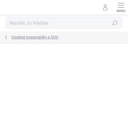
Prejsť
na
obsah
Hľadať
Osobné pneumatiky a SUV
Neohodnotené
Podrobnosti hodnotenia
ZNAČKA:
HANKOOK