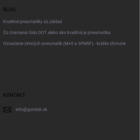
BLOG
Kvalitné pneumatiky sú základ
Čo znamená číslo DOT alebo ako kvalitná je pneumatika
Označenie zimných pneumatík (M+S a 3PMSF) - krátke zhrnutie
KONTAKT
info
@
gumiok.sk