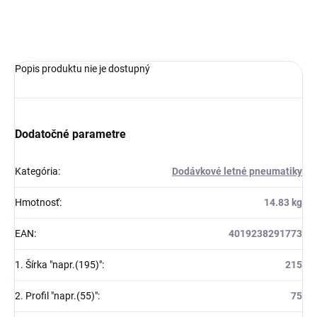
OPÝTAŤ SA
Popis produktu nie je dostupný
Dodatočné parametre
Kategória
:
Dodávkové letné pneumatiky
Hmotnosť
:
14.83 kg
EAN
:
4019238291773
1. Šírka "napr.(195)"
:
215
2. Profil "napr.(55)"
:
75