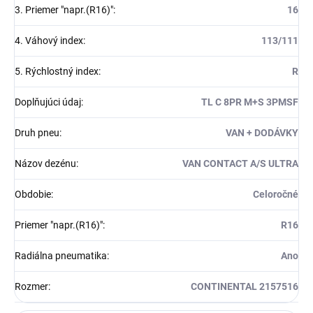
3. Priemer "napr.(R16)"
:
16
4. Váhový index
:
113/111
5. Rýchlostný index
:
R
Doplňujúci údaj
:
TL C 8PR M+S 3PMSF
Druh pneu
:
VAN + DODÁVKY
Názov dezénu
:
VAN CONTACT A/S ULTRA
Obdobie
:
Celoročné
Priemer "napr.(R16)"
:
R16
Radiálna pneumatika
:
Ano
Rozmer
:
CONTINENTAL 2157516